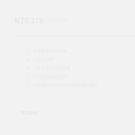
NT$ 379
$ 480
-21%
全球最頂尖的女團
出道近10年
一步步登上世界顛峰
她們究竟如何辦到？
一本關於BLACKPINK最詳實的傳記
購買數量
1