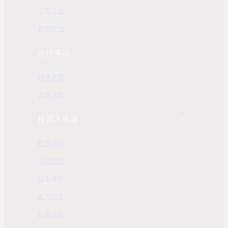
公司介紹
發展歷程
合作專區
團購業務
合作洽詢
投資人專區
財務資訊
公司治理
股東專區
重大訊息
近期活動