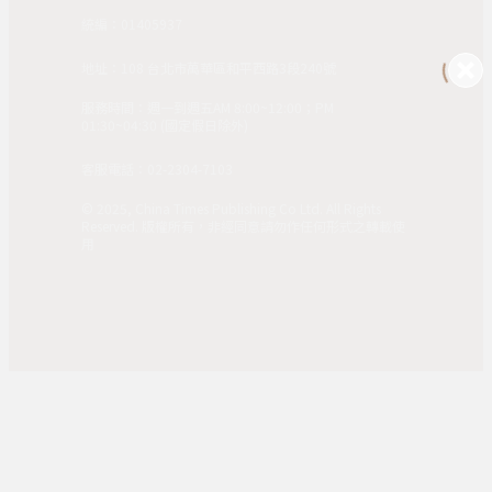
統編：01405937
地址：108 台北市萬華區和平西路3段240號
服務時間：週一到週五AM 8:00~12:00；PM
01:30~04:30 (國定假日除外)
客服電話：02-2304-7103
© 2025, China Times Publishing Co Ltd. All Rights
Reserved. 版權所有，非經同意請勿作任何形式之轉載使
用