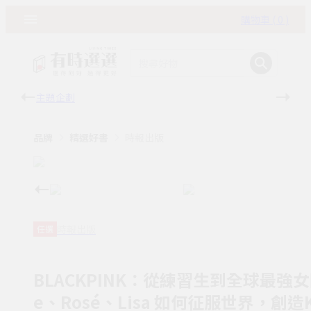
購物車 ( 0 )
主題企劃
有時
品牌
精選好書
時報出版
時報出版
任選
BLACKPINK：從練習生到全球最強女團(
e、Rosé、Lisa 如何征服世界，創