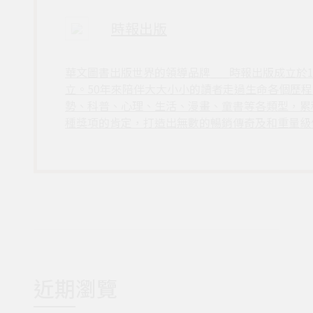
時報出版
華文圖書出版世界的領導品牌___時報出版成立於
立。50年來陪伴大大小小的讀者走過生命各個歷
勢、科普、心理、生活、漫畫、童書等各類型，累
種獎項的肯定，打造出無數的暢銷傳奇及和重量級
近期瀏覽