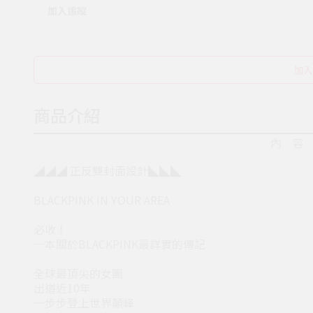
加入追蹤
加入
商品介紹
內 容
◢◢◢ 正反雙封面設計◣◣◣
BLACKPINK IN YOUR AREA
必收！
一本關於BLACKPINK最詳實的傳記
全球最頂尖的女團
出道近10年
一步步登上世界顛峰