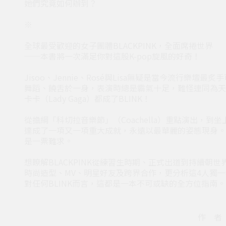
她們究竟如何辦到？
※
全球最受歡迎的女子團體BLACKPINK，全面席捲世界
──本書將一次滿足你對這股K-pop旋風的好奇！
Jisoo、Jennie、Rosé與Lisa無疑是當今流行
舞蹈、饒舌於一身，表演時總是霸氣十足，難怪連同為天后級歌
卡卡（Lady Gaga）都成了BLINK！
從擔綱「科切拉音樂節」（Coachella）重點演出，到坐上「
達成了一項又一項重大成就，永遠以最華麗的姿態現身。她們
是一票難求。
想瞭解BLACKPINK從練習生時期、正式出道到持續
時尚造型、MV、明星好友及跨界合作，更分析這4人獨
對任何BLINK而言，這都是一本不可或缺的全方位指南。
作 者