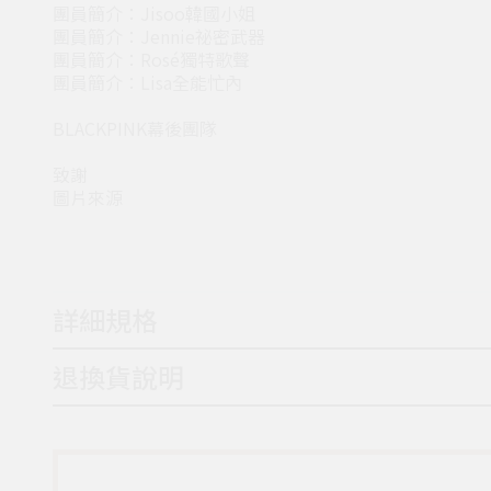
團員簡介：Jisoo韓國小姐
團員簡介：Jennie祕密武器
團員簡介：Rosé獨特歌聲
團員簡介：Lisa全能忙內
BLACKPINK幕後團隊
致謝
圖片來源
詳細規格
退換貨說明