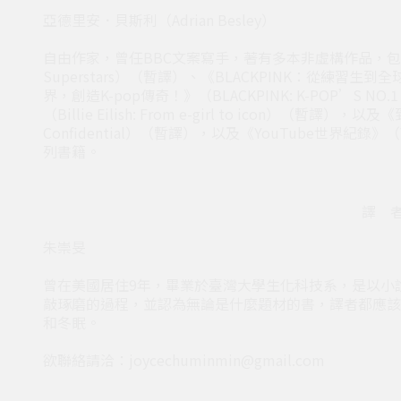
亞德里安．貝斯利（Adrian Besley）
自由作家，曾任BBC文案寫手，著有多本非虛構作品，包括《EX
Superstars）（暫譯）、《BLACKPINK：從練習生到全球
界，創造K-pop傳奇！》（BLACKPINK: K-POP’S NO
（Billie Eilish: From e-girl to icon）（暫譯）
Confidential）（暫譯），以及《YouTube世界紀錄》（Y
列書籍。
譯 者
朱崇旻
曾在美國居住9年，畢業於臺灣大學生化科技系，是以小
敲琢磨的過程，並認為無論是什麼題材的書，譯者都應該
和冬眠。
欲聯絡請洽：joycechuminmin@gmail.com