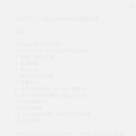
目
HISTORY——BLACKPINK成長歷程寫真
前言
1. K-pop與Girl Crush
2. Pink Punk：BLACKPINK成長史
3. 出道：期待成真
4. 首度回歸
5. 新人天后
6. 與BLINK的連結
7. 進軍日本
8. 《BLACKPINK House》實境秀
9. 發行首張迷你專輯《Square Up》
10. 合作與單飛
11. 登陸美國
12. 科切拉音樂節：贏得西方的青睞
13. 征服世界
PROFILE——Jisoo、Jennie、Rosé、Lisa私密檔案