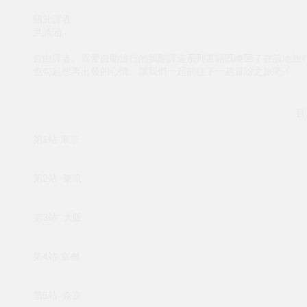
關於譯者
洪詩涵
自由譯者。喜愛自助旅行的我翻譯這系列書籍既喚回了在該地旅
也勾起想再出發的心情。讓我們一起前往下一趟冒險之旅吧！
目
第1站 東京
第2站 東京
第3站 大阪
第4站 京都
第5站 奈良