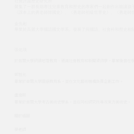
社會評論歷史研究所
聚集了一群長期專注兒童教育和歷史的專家們一起創作出能讓孩
《課本上的勇老師韓國史》、《勇老師初級世界史》、《勇老師
金先彬
畢業於高麗大學國語國文學系。發展了與國語、社會科和歷
張佑瑛
於首爾大學研讀地理教育、通識社會教育和新聞資訊學。畢業後曾在
鄭智允
畢業於首爾大學國語教育系，並在文化藝術機構負責企劃工作。
盧南熙
畢業於首爾大學考古美術史學系，並在同校研究所專攻東方美術史
關於插圖
夢老師