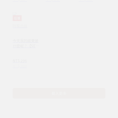
任選
時報出版
今天我的感覺是
什麼呢？【SEL
情緒素養繪本】
—完整收錄日常
NT$ 296
16種情緒認知
NT$ 380
(ND00107)
載入更多