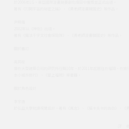
於2006年LG·東亞國際漫畫競賽劇化項目中獲獎並正式出道。
著有《打開宇宙的祕密之鑰》、《勇老師漫畫韓國史》等作品。
尹曉殖
2002年以《神劍》出道。
著有《魔法千字文社會探險隊》、《勇老師漫畫韓國史》等作品
關於審訂
禹昇旼
曾在大型建築公司的研究所任職10年，於2011年起居住在福岡。在
本小城市旅行》、《愛上福岡》等書籍。
關於角色設計
李宇逸
於弘益大學就讀視覺設計。著有《寓言》、《貓卡夫卡的告白》、《
譯 者