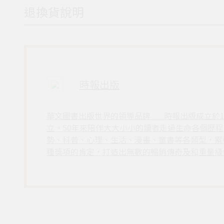
退換貨說明
時報出版
華文圖書出版世界的領導品牌___時報出版成立於
立。50年來陪伴大大小小的讀者走過生命各個歷
勢、科普、心理、生活、漫畫、童書等各類型，累
種獎項的肯定，打造出無數的暢銷傳奇及和重量級