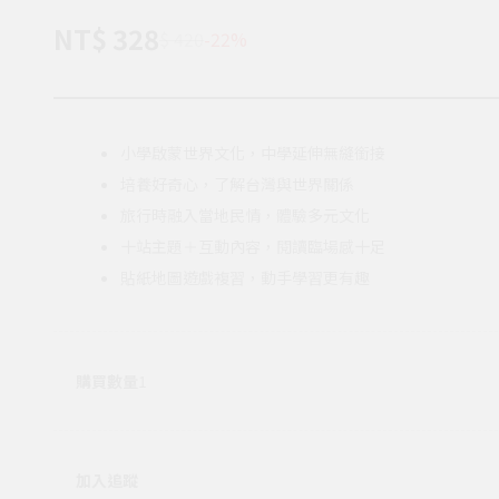
NT$ 328
$ 420
-22%
小學啟蒙世界文化，中學延伸無縫銜接
培養好奇心，了解台灣與世界關係
旅行時融入當地民情，體驗多元文化
十站主題＋互動內容，閱讀臨場感十足
貼紙地圖遊戲複習，動手學習更有趣
購買數量
1
加入追蹤