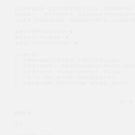
這次和和勇老師一起前往的世界歷史文化之旅，要到四季分明的
遊的國家之一。長形的島嶼分布，讓這個國家從北到南的氣候與
上少見單一民族組成的國家，也因為距離中國不遠，自古以來深
★奠定世界歷史與地理基礎！★
★完美結合小學社會課程！★
★加速人文社會背景知識成長！★
【本書特色】
1. 小學開始瞭解世界歷史文化，中學開始學習無縫接軌。
2. 培養孩子的好奇心，藉由瞭解其他國家與台灣的關係，掌握
3. 與父母去旅行時，可以更融入當地民情中，豐富五感。
4. 一次十站，搭配互動式內容，閱讀時更能融入情境。
5. 每篇最後小遊戲，利用貼紙與地圖，動手複習，趣味性高。
作 者
關於作者
文字