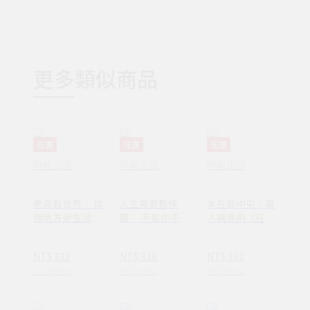
更多類似商品
任選
任選
任選
時報出版
時報出版
時報出版
老黑看世界： 換
人生需要暫停
水在島中央：萬
個地方過生活，
鍵： 不是你不夠
人飆淚的《在小
換個方式過人生
努力，只是需要
山和小山之間》
休息一下
作者李停全新感
NT$ 332
NT$ 316
NT$ 332
動力作
NT$ 420
NT$ 400
NT$ 420