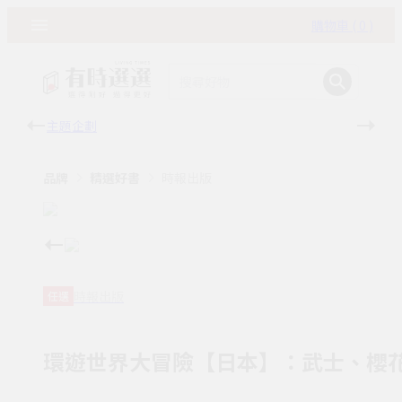
購物車 ( 0 )
主題企劃
有時
品牌
精選好書
時報出版
時報出版
任選
環遊世界大冒險【日本】：武士、櫻花、溫