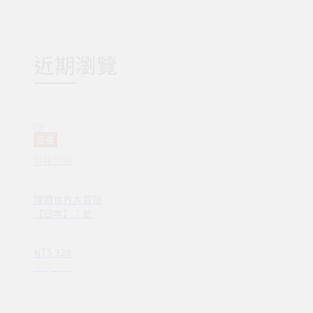
近期瀏覽
任選
時報出版
環遊世界大冒險
【日本】：武
士、櫻花、溫泉
之國(NB00054)
NT$ 328
NT$ 420