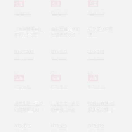
任選
任選
任選
時報出版
時報出版
時報出版
《命運藏畫中》
點亮思維：以清
好妻子（精裝
系列：1-3集套
晰邏輯破除決策
版）
書組 【隨書附
焦慮減少絕大多
贈：木質磁吸式
數無效努力
NT$ 1,035
NT$ 300
NT$ 379
掛軸＋布朗〈告
NT$ 1,380
NT$ 380
NT$ 480
別英國〉名畫海
報】
任選
任選
任選
時報出版
時報出版
時報出版
花開小路一丁目
日花閃爍：台語
挪威的森林 30
的盤髮師傅的丈
的美麗詞彙&一
周年紀念版（平
夫
百首詩
裝套書不分售）
(1AY1037)
NT$ 379
NT$ 356
NT$ 379
NT$ 480
NT$ 450
NT$ 480