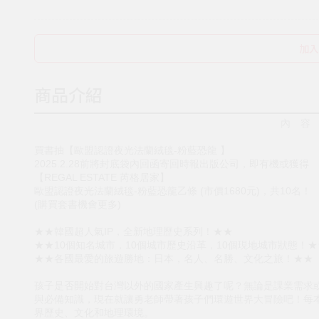
加入
商品介紹
內 容
買書抽【歐盟認證夜光法蘭絨毯-粉藍恐龍 】
2025.2.28前將封底袋內回函寄回時報出版公司，即有機或獲得
【REGAL ESTATE 芮格居家】
歐盟認證夜光法蘭絨毯-粉藍恐龍乙條 (市價1680元)，共10名！
(購買套書機會更多)
★★韓國超人氣IP，全新地理歷史系列！★★
★★10個知名城市，10個城市歷史沿革，10個現地城市狀態！★
★★各國最愛的旅遊勝地：日本，名人、名勝、文化之旅！★★
孩子是否開始對台灣以外的國家產生興趣了呢？無論是課業需求
與必備知識，現在就讓勇老師帶著孩子們環遊世界大冒險吧！每本
界歷史、文化和地理環境。