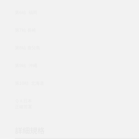
第6站 福岡
第7站 長崎
第8站 鹿兒島
第9站 沖繩
第10站 北海道
ＱＡ日本
正確答案
詳細規格