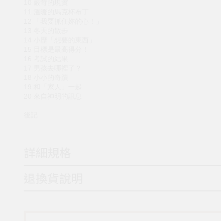
10 嚴苛的現實
11 溫暖的馬克杯布丁
12 「我要抓住妳的心！」
13 冬天的散步
14 小歷「想要的東西」
15 目標是最高得分！
16 考試的結果
17 男孩去哪裡了？
18 小小的奇蹟
19 和「家人」一起
20 來自神明的訊息
後記
詳細規格
退換貨說明