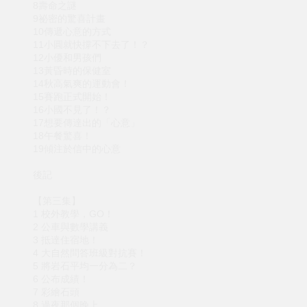
8壽命之謎
9祕密的驚喜計畫
10傳遞心意的方式
11小圓就快撐不下去了！？
12小優和男孩們
13黃昏時的保健室
14秋高氣爽的運動會！
15賽跑正式開始！
16小國不見了！？
17想要傳達出的「心意」
18午餐驚喜！
19傾注於信中的心意
後記
【第三集】
1 校外教學，GO！
2 公車與數學講義
3 抵達住宿地！
4 大自然問答班級對抗賽！
5 將岩石平均一分為二？
6 公布成績！
7 彩繪石頭
8 過夜那個晚上