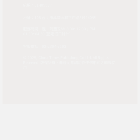
統編：01405937
地址：108 台北市萬華區和平西路3段240號
服務時間：週一到週五AM 8:00~12:00；PM
01:30~04:30 (國定假日除外)
客服電話：02-2304-7103
© 2025, China Times Publishing Co Ltd. All Rights
Reserved. 版權所有，非經同意請勿作任何形式之轉載使
用