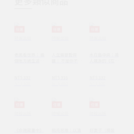
更多類似商品
任選
任選
任選
時報出版
時報出版
時報出版
老黑看世界： 換
人生需要暫停
水在島中央：萬
個地方過生活，
鍵： 不是你不夠
人飆淚的《在小
換個方式過人生
努力，只是需要
山和小山之間》
休息一下
作者李停全新感
NT$ 332
NT$ 316
NT$ 332
動力作
NT$ 420
NT$ 400
NT$ 420
任選
任選
任選
時報出版
時報出版
時報出版
《命運藏畫中》
點亮思維：以清
好妻子（精裝