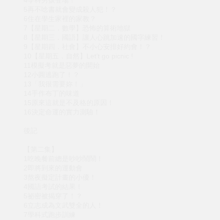
4學科男孩登場！
5再不唸書就會變成殺人犯！？
6住在學生家裡的家教？
7【星期二．數學】恐怖的算術地獄
8【星期三．國語】讓人心跳加速的國字練習！
9【星期四．社會】不小心安排好約會！？
10【星期五．自然】Let’t go picnic !
11模擬考就是惡夢的開始
12小圓逃跑了！？
13「我很需要妳！」
14手作布丁的味道
15原來這就是不及格的原因！
16決定命運的實力測驗！
後記
【第二集】
1吃晚餐前總是吵吵鬧鬧！
2即將到來的運動會
3熬夜擬定計畫的小優！
4國語考試的結果！
5祕密被揭穿了！？
6立志成為文武雙全的人！
7學科式跑步訓練