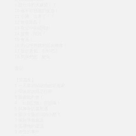
9 野炊時的大麻煩！？
10 有不好預感的夜遊！
11 小圓，出事了！？
12 救星降臨！
13 夜空中的指南針
14 搜救，開始！
15 會合！
16 內心怦怦跳的營火晚會！
17 鼓起勇氣，和好吧！
18 男孩們的「變化」
後記
【第四集】
1 一大早就鬧哄哄的花丸家
2 聖誕節的預定行程
3 圖書館約會！
4 「分類記號」探險隊！
5 與神奇的書相遇
6 愛跟女孩搭訕的小歷？
7 派對準備會議
8 送禮物的建議
9 奇怪的事件