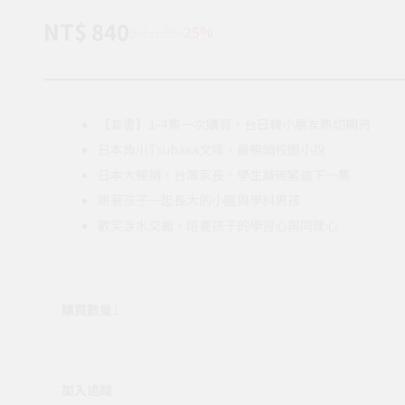
NT$ 840
$ 1,120
-25%
【套書】1-4集一次購買，台日韓小朋友熱切期待
日本角川Tsubasa文庫，最暢銷校園小說
日本大暢銷，台灣家長、學生敲碗緊追下一集
跟著孩子一起長大的小圓與學科男孩
歡笑淚水交織，培養孩子的學習心與同理心
購買數量
1
加入追蹤