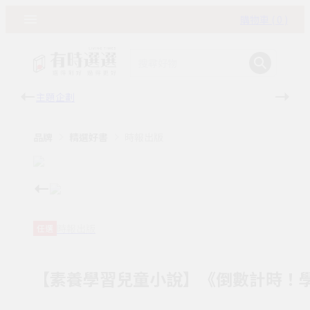
購物車 ( 0 )
主題企劃
有時
品牌
精選好書
時報出版
時報出版
任選
【素養學習兒童小說】《倒數計時！學科男