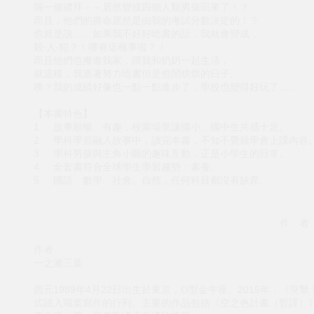
隔一個禮拜－－居然變成四個人類男孩回來了！？
而且，他們的壽命居然是由我的考試分數決定的！？
也就是說……如果我不好好唸書的話，我就會變成，
殺‧人‧犯？！哪有這種事啦？！
而且他們也搬進我家，跟我和奶奶一起生活，
就這樣，我過著努力唸書但是也鬧烘烘的日子。
咦？我的成績好像也一點一點進步了，學校也變得好玩了……
【本書特色】
1. 故事順暢、有趣，校園場景讓國小、國中生共感十足。
2. 學科學習融入故事中，讀完本書，不知不覺就學會上課內容
3. 學科男孩與主角小圓的趣味互動，正是小學生的日常。
4. 全套書符合全球學生學習趨勢：素養。
5. 國語、數學、社會、自然，任何科目都沒有缺席。
作 者
作者
一之瀨三葉
西元1989年4月22日出生於東京，O型金牛座。2015年，《
式踏入職業寫作的行列。主要的作品包括《空之色計畫（暫譯）》