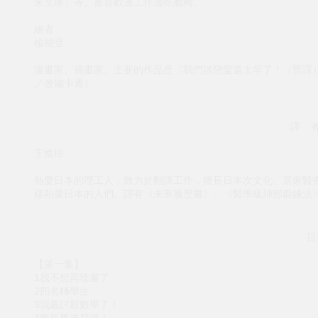
來文庫）等。最喜歡邊工作邊吃脆梅。
繪者
榎能登
漫畫家、插畫家。主要的作品是《我們談戀愛還太早了！（暫譯）》（
／改編卡通）
譯 者
王榆琮
熱愛日本的理工人，致力於翻譯工作，擅長日本次文化、居家醫
樣熱愛日本的人們。譯有《未來履歷書》、《醫學級肺部鍛鍊法
目
【第一集】
1我不想再唸書了
2四名轉學生
3我最討厭數學了！