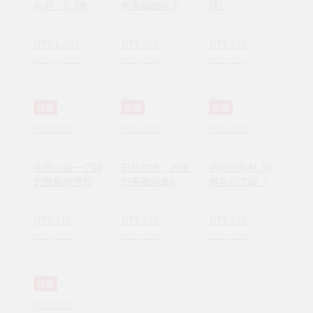
系列：1-3集套
晰邏輯破除決策
版）
書組 【隨書附
焦慮減少絕大多
贈：木質磁吸式
數無效努力
NT$ 1,035
NT$ 300
NT$ 379
掛軸＋布朗〈告
NT$ 1,380
NT$ 380
NT$ 480
別英國〉名畫海
報】
任選
任選
任選
時報出版
時報出版
時報出版
花開小路一丁目
日花閃爍：台語
挪威的森林 30
的盤髮師傅的丈
的美麗詞彙&一
周年紀念版（平
夫
百首詩
裝套書不分售）
(1AY1037)
NT$ 379
NT$ 356
NT$ 379
NT$ 480
NT$ 450
NT$ 480
任選
時報出版