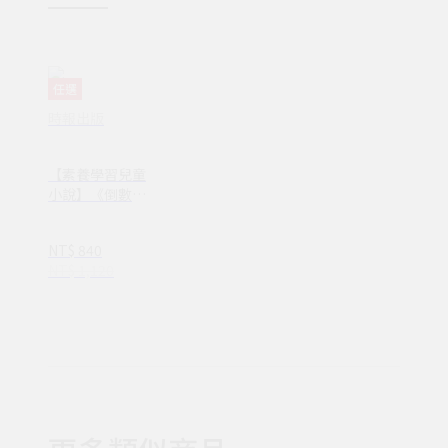
任選
時報出版
【素養學習兒童
小說】《倒數計
時！學科男孩》
套書1-4集(1NY
NT$ 840
0028)
NT$ 1,120