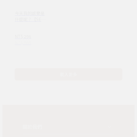
今天我的感覺是
什麼呢？【SEL
情緒素養繪本】
—完整收錄日常
NT$ 296
16種情緒認知
NT$ 380
(ND00107)
載入更多
關於我們