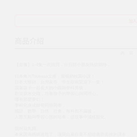
加入
商品介紹
內 容
【套書】1-4集一次購買，台日韓小朋友熱切期待，
日本角川Tsubasa文庫，最暢銷校園小說！
日本大暢銷，台灣家長、學生敲碗緊追下一集！
跟著孩子一起長大的小圓與學科男孩，
歡笑淚水交織，培養孩子的學習心與同理心。
哪有那麼夢幻！
學科化身成帥哥同班同學，
國語、數學、自然、社會，每科都不漏接，
人際互動與學習心態的培養，從故事中淺移默化。
我叫花丸圓。
本來因為媽媽過世了，讓我自暴自棄不想唸書而丟掉的課本，