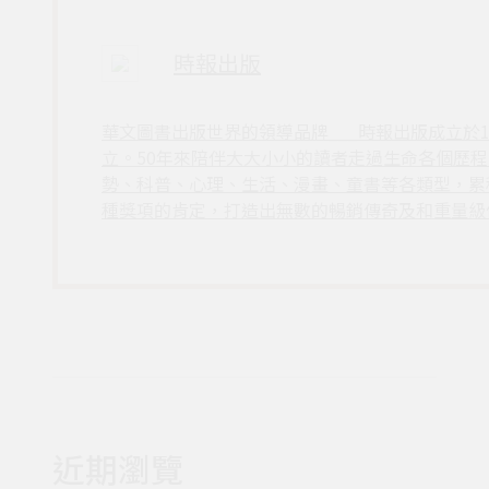
時報出版
華文圖書出版世界的領導品牌___時報出版成立於
立。50年來陪伴大大小小的讀者走過生命各個歷
勢、科普、心理、生活、漫畫、童書等各類型，累
種獎項的肯定，打造出無數的暢銷傳奇及和重量級
近期瀏覽