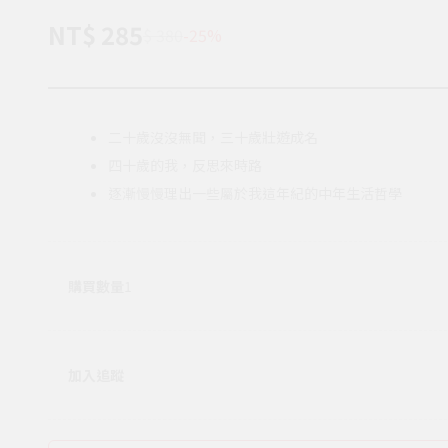
NT$ 285
$ 380
-25%
二十歲沒沒無聞，三十歲壯遊成名
四十歲的我，反思來時路
逐漸慢慢理出一些屬於我這年紀的中年生活哲學
購買數量
1
加入追蹤