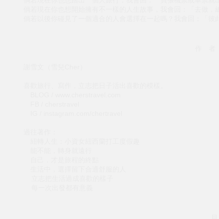
倘若現在你也想踏出一個人旅行，我會回：「買張機票或車票就
倘若現在你也想開始擁有不一樣的人生故事，我會回：「去做，
倘若以後你碰見了一個適合的人會選擇在一起嗎？我會回：「彼
作 者
謝雪文（雪兒Cher）
喜歡旅行、寫作，立志把日子活出喜歡的模樣。
BLOG / www.cherstravel.com
FB / cherstravel
IG / instagram.com/chertravel
過往著作：
紐轉人生：小資女紐西蘭打工度假趣
能不能，轉身就遠行
自己，才是旅程的終點
生活中，選擇留下合適舒服的人
立志把生活過成喜歡的樣子
每一次出發都有意義
目