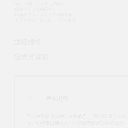
7願，我們，進化成更好的人
8最終都是交錯的陌生人
9孝順跟自私，我選擇自私的孝順
10 五十歲後一個人住，一個人生活
詳細規格
退換貨說明
時報出版
華文圖書出版世界的領導品牌___時報出版成立於
立。50年來陪伴大大小小的讀者走過生命各個歷