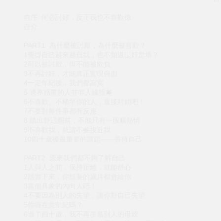
自序 何必討好，反正我也不喜歡你
自介
PART1 為什麼被討厭，為什麼被喜歡？
1覺得自己越來越自我，也不知道是好是壞？
2可以被討厭，但不能被欺負
3不再討好，才能真正實現自由
4一定年紀後，我們都寂寞
5 邊界感重的人並非人緣很差
6不喜歡、不稀罕你的人，直接封鎖吧！
7不要對每件事都有反應
8 踏出舒適圈前，不能只有一股腦熱情
9不喜歡我，就請不要接近我
10四十歲後最重要的課題——善待自己
PART2 原來我們都不夠了解自己
1人與人之間，保持距離，就能舒心
2踏實下來，你想要的歲月都會給你
3當個具象的內向人吧！
4不要因為別人的失望，讓你對自己失望
5你很在意年紀嗎？
6過了四十歲，我不再羨慕別人的母親