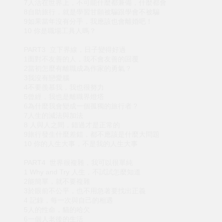
7人活在世界上，不可能什麼都兼備，什麼都會
8自助旅行，就是學習甘願被騙跟學會不被騙
9如果當年沒有分手，我應該也會離婚吧！
10 你是職場工具人嗎？
PART3 立下界線，日子變得好過
1面對不友善的人，我不會友善的回覆
2當初怎麼有離職成為作家的勇氣？
3我沒有戀愛腦
4不要羨慕我，我也很努力
5曾經，我也是離職界燈塔
6為什麼我會變成一個孤獨的旅行者？
7人生的減法與加法
8 人與人之間，錯過才是正常的
9旅行發生什麼差錯，都不應該是什麼大問題
10 你的人生大事，不是我的人生大事
PART4 世界很複雜，我可以很單純
1 Why and Try 人生，不試試怎麼知道
2能簡單，就不要複雜
3於眼前不公平，也不用急著要找出正義
4 記錄，每一次與自己的相遇
5人的性命，貓的哈欠
6一個人老後的生活