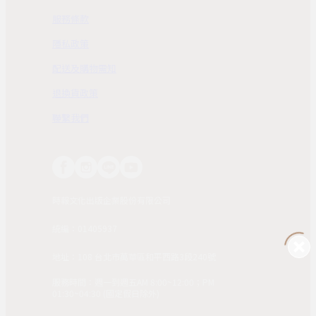
服務條款
隱私政策
配送及購物需知
退換貨政策
聯繫我們
時報文化出版企業股份有限公司
統編：01405937
地址：108 台北市萬華區和平西路3段240號
服務時間：週一到週五AM 8:00~12:00；PM
01:30~04:30 (國定假日除外)