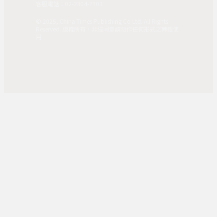
客服電話：02-2304-7103
© 2025, China Times Publishing Co Ltd. All Rights
Reserved. 版權所有，非經同意請勿作任何形式之轉載使
用