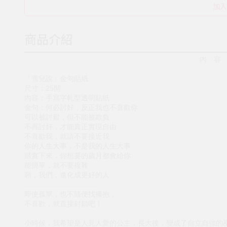
加入
商品介紹
內 容
「雪兒說」金句貼紙
尺寸：25開
內容：手寫字軋型透明貼紙
金句：何必討好，反正我也不喜歡你
可以被討厭，但不能被欺負
不再討好，才能真正實現自由
不喜歡我，就請不要接近我
你的人生大事，不是我的人生大事
踏實下來，你想要的歲月都會給你
能簡單，就不要複雜
願，我們，進化成更好的人
.....................................
即使孤單，也不隨便找擁抱，
不喜歡，就直接封鎖吧！
小時候，我希望是人見人愛的公主，長大後，變成了自立自強的