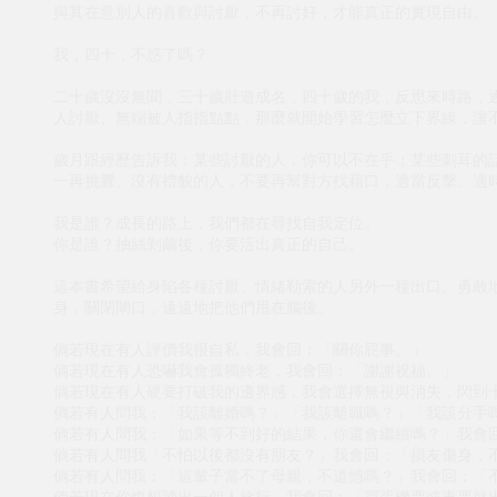
與其在意別人的喜歡與討厭，不再討好，才能真正的實現自由。
我，四十，不惑了嗎？
二十歲沒沒無聞，三十歲壯遊成名，四十歲的我，反思來時路，
人討厭、無端被人指指點點，那麼就開始學習怎麼立下界線，讓
歲月跟經歷告訴我：某些討厭的人，你可以不在乎；某些刺耳的
一再挑釁、沒有禮貌的人，不要再幫對方找藉口，適當反擊、適
我是誰？成長的路上，我們都在尋找自我定位。
你是誰？抽絲剝繭後，你要活出真正的自己。
這本書希望給身陷各種討厭、情緒勒索的人另外一種出口。勇敢
身，關閉閘口，遠遠地把他們甩在腦後。
倘若現在有人評價我很自私，我會回：「關你屁事。」
倘若現在有人恐嚇我會孤獨終老，我會回：「謝謝祝福。」
倘若現在有人硬要打破我的邊界感，我會選擇無視與消失，閃到
倘若有人問我：「我該離婚嗎？」「我該離職嗎？」「我該分手
倘若有人問我：「如果等不到好的結果，你還會繼續嗎？」我會
倘若有人問我「不怕以後都沒有朋友？」我會回：「損友傷身，
倘若有人問我：「這輩子當不了母親，不遺憾嗎？」我會回：「