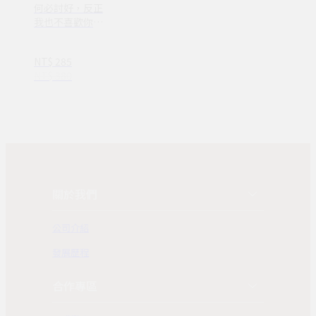
何必討好，反正
我也不喜歡你
【限量附「雪兒
說」金句貼紙】
NT$ 285
(1VY0401)
NT$ 380
關於我們
公司介紹
發展歷程
合作專區