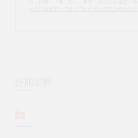
勢、科普、心理、生活、漫畫、童書等各類型，累
種獎項的肯定，打造出無數的暢銷傳奇及和重量級
近期瀏覽
任選
時報出版