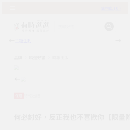
購物車 ( 0 )
主題企劃
有時
品牌
精選好書
時報出版
時報出版
任選
何必討好，反正我也不喜歡你【限量附「