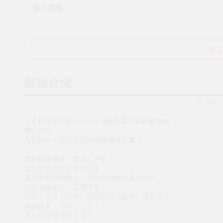
加入追蹤
加入
商品介紹
內 容
日本料理研究家KAZU X 減醣專業營養師廖欣儀
聯手合作
為你打造一輩子受用的減醣瘦身計畫！
幫你精算醣量、脂肪、熱量，
教你用看的就能掌握分量
還有食材替換撇步、美味低熱量的萬用醬汁
原來減醣飲食，這麼簡單！
小菜、主菜，鍋物、湯品到常備醬料一應俱全
減醣瘦身，美味不打折！
讓你輕鬆健康瘦下來！