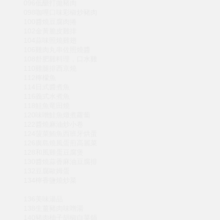
096低醣打拋豬肉
098咖哩口味彩椒炒豬肉
100醬燒豆腐肉捲
102金黃脆皮雞排
104蒜味照燒雞翅
106雞肉丸串佐照燒醬
108舒肥雞料理，口水雞
110雞腿排西京燒
112檸檬魚
114日式醬煮魚
116義式水煮魚
118鮭魚竜田燒
120味噌鮭魚燉煮蘿蔔
122醬燒麻油炒小卷
124菠菜鮪魚西班牙烘蛋
126廣島燒風蛋煎高麗菜
128和風雞蛋豆腐煲
130醬燒蒜香麻油豆腐排
132豆腐歐姆蛋
134檸香鹽燒炒菜
136美味湯品
138生薑豬肉味噌湯
140豬肉柚子胡椒白菜鍋