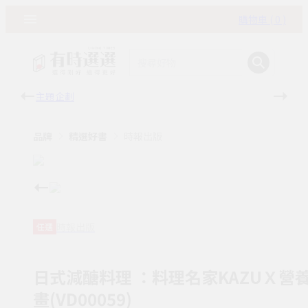
購物車 ( 0 )
主題企劃
有時
品牌
精選好書
時報出版
時報出版
任選
日式減醣料理 ：料理名家KAZUＸ營
畫(VD00059)