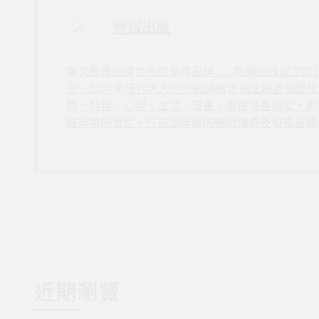
時報出版
華文圖書出版世界的領導品牌___時報出版成立於
立。50年來陪伴大大小小的讀者走過生命各個歷
勢、科普、心理、生活、漫畫、童書等各類型，累
種獎項的肯定，打造出無數的暢銷傳奇及和重量級
近期瀏覽