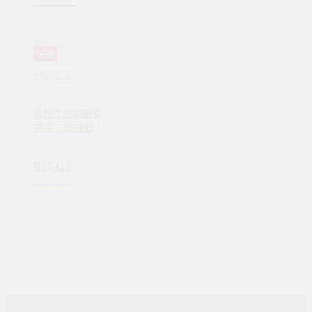
任選
時報出版
黃婉玲的減醣家
常菜：56道融入
老台菜技法的減
醣佳餚，輕鬆打
NT$ 411
造日日豐盛餐桌
NT$ 520
(VD00061)