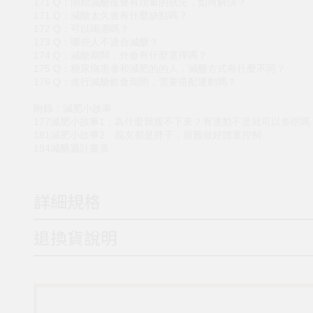
171 Q：開始減醣後會有頭暈的狀況，如何解決？
171 Q：減醣太久會有什麼缺點嗎？
172 Q：可以喝酒嗎？
173 Q：哪些人不適合減醣？
174 Q：減醣期間，外食有什麼選擇嗎？
175 Q：糖尿病患者和減肥的的人，減醣方式有什麼不同？
176 Q：進行減醣飲食期間，需要搭配運動嗎？
附錄：減肥小故事
177減肥小故事1：為什麼我瘦不下來？有運動不是就可以多吃嗎
181減肥小故事2：親友都是胖子，很難做好體重控制
184減醣週計畫表
詳細規格
退換貨說明