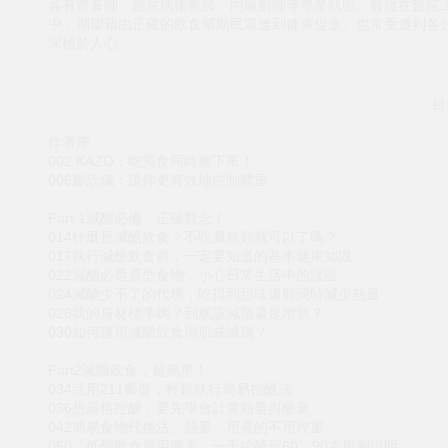
具有營養師、糖尿病衛教師、丙級廚師等專業執照。曾經在醫院
中，期望藉由正確的飲食幫助民眾達到健康促進。也常受邀到各
深植於人心。
目
作者序
002 KAZO：吃美食同時瘦下來！
006廖欣儀：讓你更有效地控制體重
Part 1減醣必備，正確觀念！
014什麼是減醣飲食？不吃澱粉類就可以了嗎？
017執行減醣飲食前，一定要知道的基本健康知識
022減醣必選原型食物，小心日常生活中的誤區
024減醣少不了的代糖，吃得到甜味還能同時減少熱量
026我的身材標準嗎？到底該減脂還是增肌？
030如何運用減醣飲食增肌或減脂？
Part2減醣飲食，超簡單！
034活用211餐盤，輕鬆執行簡易控醣法
036想嚴格控醣，要先學會計算熱量與醣量
042簡易食物代換法。熱量，用看的不用秤重
050「低醣飲食應用圖表」一天控醣至60、90克舉例說明