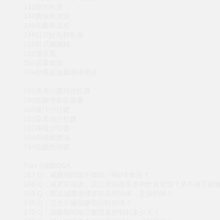
142雞肉丸湯
144醬油相撲鍋
146低醣壽喜燒
148日式鮭魚雜魚湯
150日式涮涮鍋
152湯豆腐
154蔬菜燉湯
156炒香菇蓮藕蔥味噌湯
158萬用沾醬與沙拉醬
160低醣優格凱薩醬
160薑汁沙拉醬
162蒜香油沙拉醬
162檸檬沙拉醬
164柑橘醋醬油
164低醣照燒醬
Part 4減醣Q&A
167 Q：減醣期間能不能吃／喝0卡食品？
168 Q：減肥完成後，該怎麼回復原本的飲食習慣？是不是可能
169 Q：聽說減重達標後容易胖回來，是真的嗎？
170 Q：完全不攝取醣類比較好嗎？
170 Q：減醣期間每日醣質要控制到多少克？