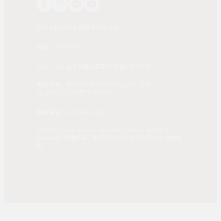
時報文化出版企業股份有限公司
統編：01405937
地址：108 台北市萬華區和平西路3段240號
服務時間：週一到週五AM 8:00~12:00；PM
01:30~04:30 (國定假日除外)
客服電話：02-2304-7103
© 2025, China Times Publishing Co Ltd. All Rights
Reserved. 版權所有，非經同意請勿作任何形式之轉載使
用