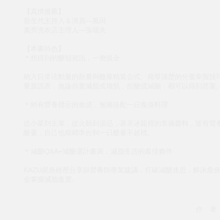
【真情推薦】
新生代主持人＆演員—風田
萬秀洗衣店主理人—張瑞夫
【本書特色】
＊想得到的醣類資訊，一應俱全
納入日常活動量的熱量與醣量精算公式、簡單清楚的分量掌握技
量資訊表，無論你要減脂或增肌，控醣或減醣，都可以得到答案
＊附有營養標示的食譜，無痛搭配一日瘦身料理
從小菜到主菜，從火鍋到湯品，甚至冰箱裡的常備醬料，皆有營
醣量，自己也能精準控制一日醣量不超標。
＊減醣Q&A+減醣週計畫表，減脂生活的最佳夥伴
KAZU親身經歷分享與營養師專業建議，打破減醣迷思，解決瘦
全掌握減脂進度。
作 者