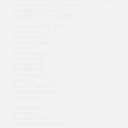
052外食醣量估估看，小心澱粉加工品
054低醣飲食三日菜單舉例
056減肥減出問題了！我該怎麼辦？
Part 3 減醣日式料理，零失敗！
062百搭小菜
064辣油拌小黃瓜
066和風茄子拌鮪魚
068薑燒茄子
070低醣白蘿蔔煮物
072胡麻拌高麗菜
074和風柴魚青椒
076炙烤秋葵番茄
078和風醋拌菠菜
080日式淺漬
082韓式手撕雞肉沙拉
084芥末醬油拌酪梨番茄
086酪梨蛋沙拉
098飽足感主菜
090生薑燒肉
092味噌生薑燒肉
094豬肉起司漢堡排佐蘑菇醬