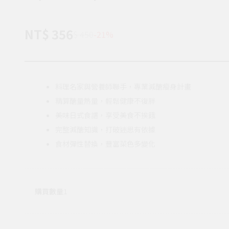
NT$ 356
$ 450
-21%
料理名家與營養師聯手，專業減醣瘦身計畫
精算醣量熱量，輕鬆健康不復胖
美味日式食譜，享受美食不挨餓
完整減醣知識，打破迷思有依據
食材彈性替換，豐富菜色多變化
購買數量
1