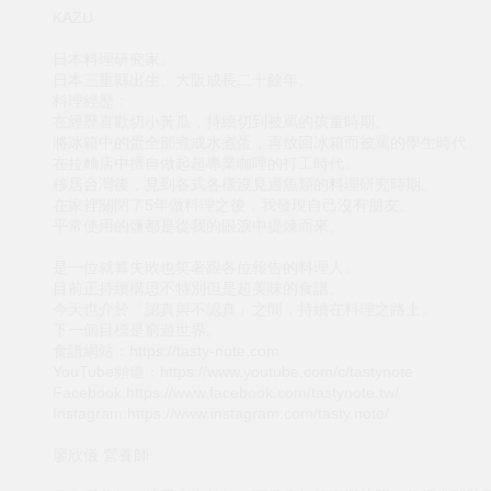
KAZU
日本料理研究家。
日本三重縣出生、大阪成長二十餘年。
料理經歷：
在經歷喜歡切小黃瓜，持續切到被罵的孩童時期。
將冰箱中的蛋全部煮成水煮蛋，再放回冰箱而被罵的學生時代。
在拉麵店中擅自做起超專業咖哩的打工時代。
移居台灣後，見到各式各樣沒見過魚類的料理研究時期。
在家裡關閉了5年做料理之後，我發現自己沒有朋友。
平常使用的鹽都是從我的眼淚中提煉而來。
是一位就算失敗也笑著跟各位報告的料理人。
目前正持續構思不特別但是超美味的食譜。
今天也介於「認真與不認真」之間，持續在料理之路上。
下一個目標是窮遊世界。
食譜網站：https://tasty-note.com
YouTube頻道：https://www.youtube.com/c/tastynote
Facebook:https://www.facebook.com/tastynote.tw/
Instagram:https://www.instagram.com/tasty.note/
廖欣儀 營養師