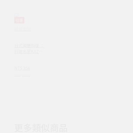
任選
時報出版
日式減醣料理 ：
料理名家KAZU
Ｘ營養師廖欣儀
減脂不減美味的
NT$ 356
健康瘦身計畫(V
NT$ 450
D00059)
更多類似商品