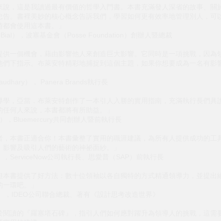
來說，這是我讀過最有價值的哲學入門書。本書充滿發人深省的故事、關
忠告。書裡美妙的核心概念告訴我們，學習如何更有效率地管理別人，可
時都會使用這本書。」
Bial），波塞基金會（Posse Foundation）創辦人暨總裁
提供一個機會，藉由影響他人來創造巨大影響。它同時是一項挑戰，因為
他們下指示。布萊安特精彩地捕捉到這個主題，如果你想要成為一名有影
dhary）， Panera Brands執行長
導學，亞當．布萊安特創作了一本引人入勝的實用指南，充滿執行長們具
的任何人來說，本書都將有所助益。」
k），Bluemercury共同創辦人暨前執行長
者，本書正適合你！本書彙整了實用的職涯建議，為所有人提供成功的工
、影響及吸引人們的藝術的神祕面紗。」
ott），ServiceNow公司執行長、思愛普（SAP）前執行長
但本書提供了好方法：數十位領袖以各自獨特的方式精通領導力，並提出
的一環吧。」
own），IDEO公司聯合總裁、著有《設計思考改造世界》
於閱讀的『羅塞塔石碑』，指引人們如何應對躍升為領導人的挑戰，這需