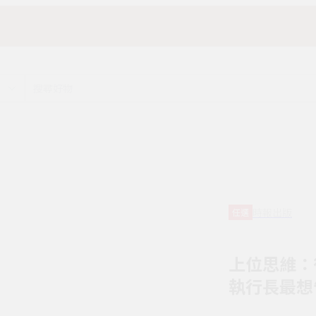
時報出版
任選
上位思維：
執行長最想告