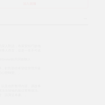
加入選購
的深入對話，布萊安特巧妙地
領導人而言，這是一本不可或
與Gretel的共同創辦人
事，針對那些希望從管理升級
的心態轉變。」
，以及他對整理內容、講故事
球頂尖領袖的最佳實務做法。
者，請買這本書。」