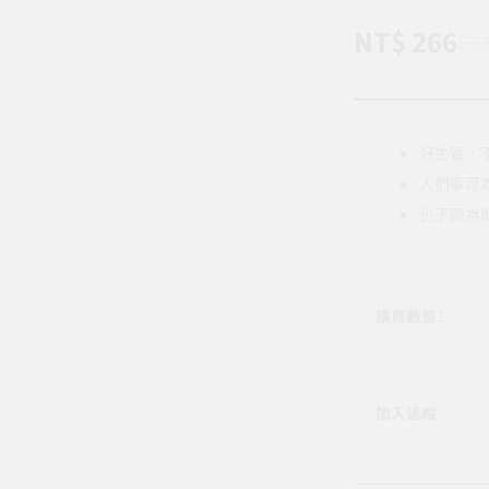
NT$ 266
$ 3
好主管，
人們寧可
也不願為
購買數量
1
加入追蹤