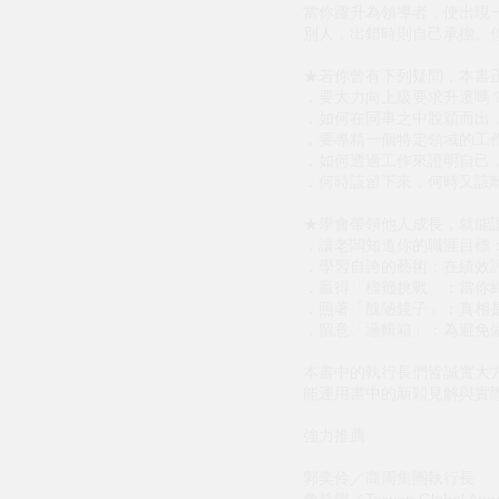
當你躍升為領導者，便出現
別人，出錯時則自己承擔。
★若你曾有下列疑問，本書
．要大力向上級要求升遷嗎
．如何在同事之中脫穎而出
．要專精一個特定領域的工
．如何透過工作來證明自己
．何時該留下來，何時又該
★學會帶領他人成長，就能
．讓老闆知道你的職涯目標
．學習自誇的藝術：在績效
．贏得「標籤挑戰」：當你
．照著「醜陋鏡子」：真相
．留意「邏輯箱」：為避免
本書中的執行長們皆誠實大
能運用書中的新穎見解與實
強力推薦
郭奕伶／商周集團執行長
詹益鑑／Taiwan Global An