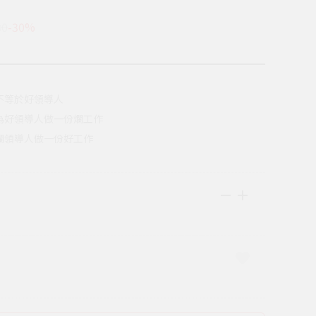
80
-30%
不等於好領導人
為好領導人做一份爛工作
爛領導人做一份好工作