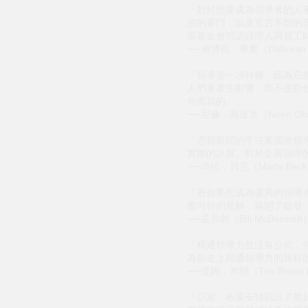
「對於想要成為領導者的人
供的竅門，以及亙古不變的
塞基金會培訓經理人與員工
──黛博拉．畢奧（Deborah 
「領導是一項特權，因為它
人們來產生影響，而不是對
你而寫的。」
──尼倫．喬達里（Niren Chau
「憑藉新聞的手法來揭密領
實際的訣竅。對於企圖領導
──瑪拉．貝克（Marla Bec
「若你夢想成為優異的領導
際可行的見解，揭開了啟發
──孟鼎銘（Bill McDerm
「精通領導力並沒有公式，
為你走上精通領導力的旅程
──提姆．布朗（Tim Br
「亞當．布萊安特寫出了易