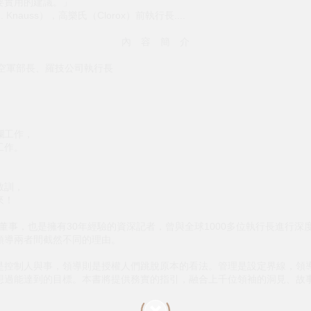
要實用的建議。」
 Knauss），高樂氏（Clorox）前執行長....
內 容 簡 介
國空軍部長、羅技公司執行長
爛工作，
工作。
，
教訓，
來！
深董事，也是擁有30年經驗的資深記者，曾與全球1000多位執行長進行
領導兩者間截然不同的理由。
是控制人與事，領導則是授權人們跳脫原本的看法。管理是設定界線，領
想過能達到的目標。本書將提供務實的指引，融合上千位領袖的洞見、故