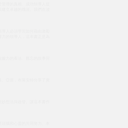
於管理的真相、成功領導人提
以建立卓越的職涯。我們在波
領導人必須學習如何藉由激勵
響力的領導人，這本書正是為
說服力的看法、難忘的故事與
具。亞當．布萊安特分享了實
絕妙想法與啟發。讓這本書作
要頭腦和心靈的共同努力。本