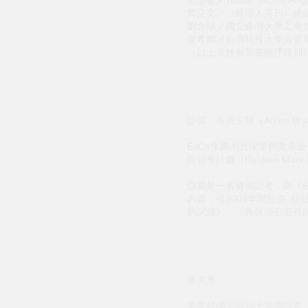
齊立文／《經理人月刊》總
劉念琪／國立臺灣大學工商
盧希鵬／台灣科技大學資管
（以上依姓名筆畫順序排列
亞當．布萊安特（Adam Bry
ExCo集團的資深常務董
與領導計畫（Reuben Mark Init
亞當是一名資深記者，於《紐
內容，從2009年開始在
的試煉》、《角落辦公室裡的內心
蕭美惠
畢業於國立政治大學英語系