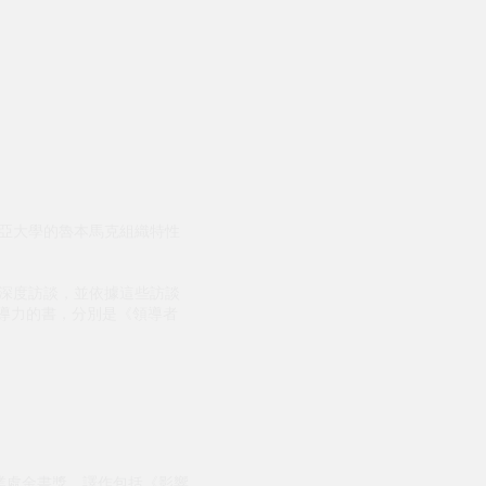
比亞大學的魯本馬克組織特性
行深度訪談，並依據這些訪談
領導力的書，分別是《領導者
業處金書獎。譯作包括《影響