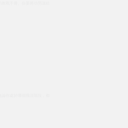
的教戰手冊。你要將功勞讓給
無論你處於哪個職涯階段，都
。