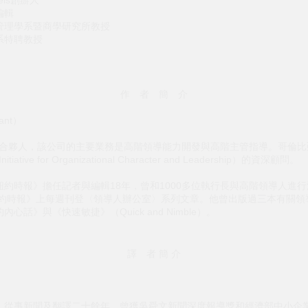
編輯
管理學系暨商學研究所教授
系特聘教授
）
作 者 簡 介
ant）
事暨合夥人，該公司的主要業務是高階領導能力開發與高階主管指導。哥倫
iative for Organizational Character and Leadership）的資深顧問。
約時報》擔任記者與編輯18年，曾和1000多位執行長與高階領導人進
《紐約時報》上每週刊登〈領導人辦公室〉系列文章。他曾出版過三本有關
話》與《快速敏捷》（Quick and Nimble）。
譯 者 簡 介
，從事新聞及翻譯二十餘年，曾獲吳舜文新聞深度報導獎和經濟部中小企