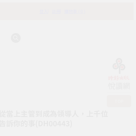
登入
註冊
購物車 ( 0 )
有時書房
TOP
從當上主管到成為領導人，上千位
訴你的事(DH00443)