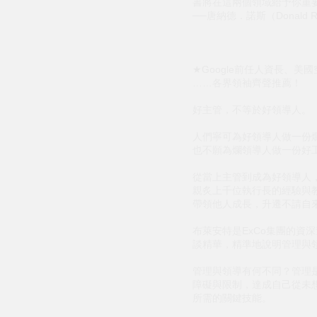
書將在這兩個領域給予你重
──唐納德．諾斯（Donald R.
★Google前任人資長、美
……各界領袖齊聲推薦！
好主管，不等於好領導人。
人們寧可為好領導人做一份
也不願為爛領導人做一份好
從當上主管到成為好領導人
親炙上千位執行長的經驗與
帶領他人成長，升遷不請自
布萊安特是ExCo集團的資
談精華，精準地說明管理與
管理與領導有何不同？管理
障礙與限制，達成自己從未
所需的關鍵技能。