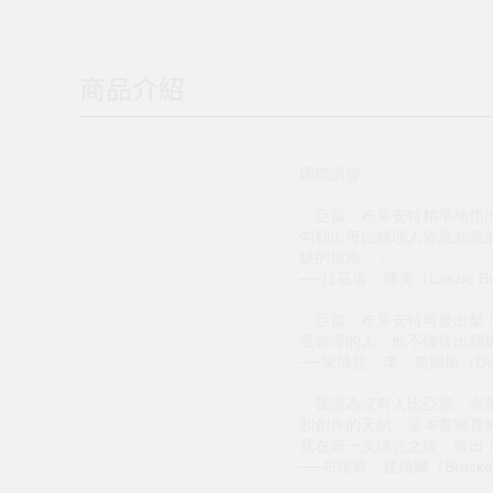
商品介紹
國際讚譽
「亞當．布萊安特精準地指
勾勒出每位經理人皆應知曉
缺的指南。」
──拉茲洛．博克（Laszlo 
「亞當．布萊安特再度出擊
至領導的人，他不僅提出關
──黛博拉．李．詹姆斯（Debo
「我認為沒有人比亞當．布
和創作的天賦，這本書簡直
我在第一次讀完之後，做出
──布瑞肯．達瑞爾（Bracken