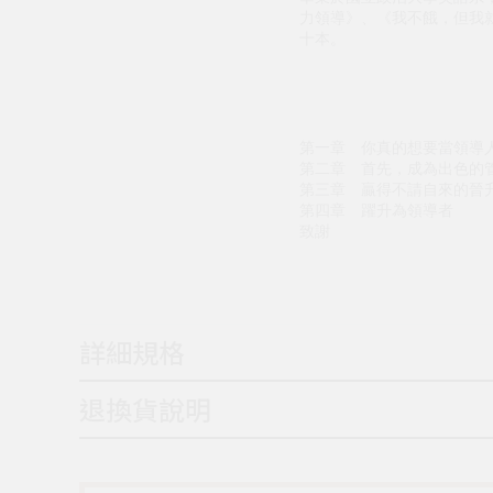
力領導》、《我不餓，但我
十本。
第一章 你真的想要當領導
第二章 首先，成為出色的
第三章 贏得不請自來的晉
第四章 躍升為領導者
致謝
詳細規格
退換貨說明