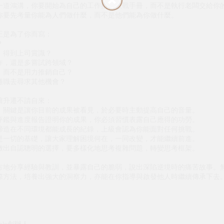
一道鴻溝，你要開始為自己的工作撰寫教戰手冊，而不是執行老闆交給你
你要先考量你能為人們做什麼，而不是他們能為你做什麼。
正是為了你而寫：
？
，得到上司賞識？
作，還是多嘗試跨領域？
，而不是用力推銷自己？
離職去尋求其他機會？
讓升遷不請自來：
：關鍵是讓你目前的成果被看見，於必要時主動提高自己的音量。
評鑑與進度報告證明你的成果，你必須習慣表露自己應得的功勞。
締造在不同環境都能成長的紀錄，上級會認為你能面對任何挑戰。
是一切的基礎，讓大家理解困境何在，一同改變，才能繼續前進。
做出自認聰明的選擇，要多樣化地思考複雜問題，轉變思考框架。
方地分享經驗與教訓，並暴露自己的脆弱，說出深陷逆境時的痛苦故事。
際方法，培養出強大的洞察力，亦能在你指導與啟發他人時繼續傳承下去
gels創辦人