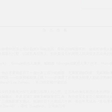
強 力 推 薦
出領導與管理之所以截然不同的原因。取材自他與變革型、啟發型領導人
並採取的行動，以躍升為領導人。對於新晉升的經理人與渴望更高成就的
Bock），Google前任人資長、暢銷書《Google超級用人學》作者、Humu
！他在本書裡提出了一個分為三部分的指南，充滿實用的訣竅、見解和故
鍵問題——你像飛蛾般撲火嗎？——亦描述了所有偉大領導人都必須熟練
rah Lee James），第23任美國空軍部長
萊安特更徹底地探究過傑出領導人的心態。正因為他擁有那些出色的經驗
無與倫比。本書充滿了清晰見解與實用工具，有些甚至是未曾公開過的全
了三個新的重大嘗試。無論你是十八歲或八十歲，若你有意成為一名領導
 Darrell），羅技（Logitech）公司執行長