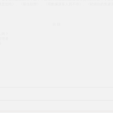
就是想吃》、《最佳狀態》、《用數據讓客人買不停》、《鬆綁你的焦慮
目 錄
人嗎？
管理者
升