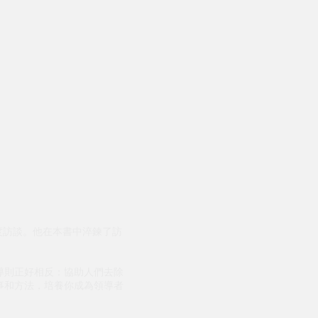
深度訪談。他在本書中淬鍊了訪
導則正好相反：協助人們去除
事和方法，培養你成為領導者