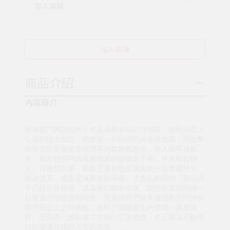
加入追蹤
加入選購
商品介紹
內容簡介
那棟獨門獨院的房子坐落遠離車站的住宅區。由於位在大
公園的後方出口，總是被一片喧嘩的綠意所包圍，雨後整
個住宅區更會籠罩在濃厚的森林氣息中，教人喘不過氣
來。我曾經在阿姨長期獨居的那棟房子裡，待過短短幾
天。日後想起來，那真是最初也是最後的一段貴重時光。
每次憶及，總是充滿莫名的感傷。才多久的時間，那些日
子已經化作塵煙，成為夢幻般的存在。我悼念著與阿姨一
起度過的那些透明時光。我覺得我們很幸運能夠共同擁有
那段完全出之於偶然，由時光縫隙產生的空間。真是很
好。正因為已經結束了才顯出它的價值，也正因為不斷地
往前變遷才感到人生的悠長……。