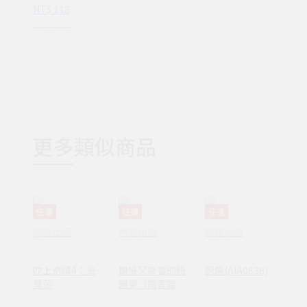
NT$ 118
NT$ 150
更多類似商品
任選
任選
任選
時報出版
時報出版
時報出版
吹上奇譚4：米
惆悵又幸福的粉
廚房(AIA0836)
莫莎
圓夢（隨書贈
【幸福醬菜關東