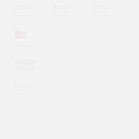
煮】精美貼紙）
NT$ 300
NT$ 261
NT$ 205
(AZI0002)
NT$ 380
NT$ 330
NT$ 260
任選
時報出版
小幸福寶典
(AIA0843)
NT$ 253
NT$ 320