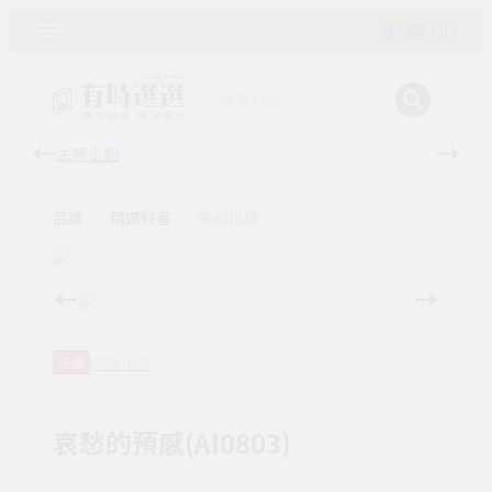
購物車 ( 0 )
主題企劃
有時
品牌
精選好書
時報出版
時報出版
任選
哀愁的預感(AI0803)