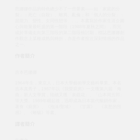
芭娜娜作品的特色總少不了一些要素——如「家庭的分
裂」：死亡（自殺）、離異、亂倫；和「個人的分裂」：
超能力、變性、女同性戀等……。本書寫於作家生涯企圖
心與能量最旺盛的第一階段（1988年夏秋之間），而完
成於準備走向第三階段的第二階段檢討期，標誌芭娜娜創
作觀念上某種成熟與轉折，亦是作者投注深刻情感的作品
之一。
作者簡介
吉本芭娜娜
1964年生，東京人，日本大學藝術學文藝科畢業。本名
吉本真秀子，1987年以《我愛廚房》一文獲第六屆「海
燕」新人文學賞，陸續又獲「泉鏡花」、「山本周五郎」
等大獎。1989年崛起後，迅即成為日本當代暢銷作家，
著有《廚房》、《泡沬/聖域》、《甘露》、《哀愁的預
感》、《蜥蜴》等書。
譯者簡介