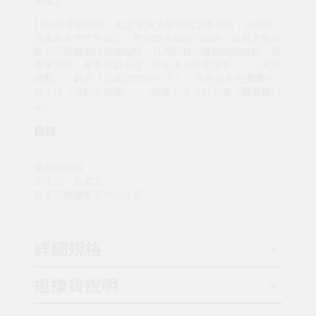
吳繼文
1955年生於南投。私立東吳大學中國文學系畢，日本國
立廣島大學哲學碩士；曾任聯合報副刊編輯，時報文化出
版公司叢書編輯部總編輯，台灣商務印書館副總編輯。現
專事寫作，著有長篇小說《世紀末少年愛讀本》、《天河
撩亂》，劇本《公園1999的一天》；譯有吉本芭娜娜中
篇小說《哀愁的預感》、《蜥蝪》及河口慧海《西藏旅行
記》。
目錄
哀愁的預感
譯後記 吳繼文
吉本芭娜娜重要作品年表
詳細規格
退換貨說明