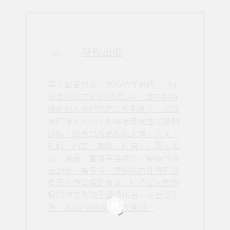
時報出版
華文圖書出版世界的領導品牌___時
報出版成立於1975年1月，由中國時
報創辦人余紀忠先生擘劃創立。50年
來陪伴大大小小的讀者走過生命各個
歷程。如今出版品包括文學、人文、
社科、商業、趨勢、科普、心理、生
活、漫畫、童書等各類型，累積出版
品超過一萬多種，獲得國內外專家讀
者及各種獎項的肯定，打造出無數的
暢銷傳奇及和重量級作者，在台灣引
爆一波波的閱讀議題及風潮。