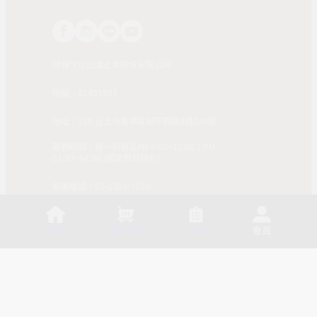
時報文化出版企業股份有限公司
統編：01405937
地址：108 台北市萬華區和平西路3段240號
服務時間：週一到週五AM 8:00~12:00；PM
01:30~04:30 (國定假日除外)
客服電話：02-2304-7103
© 2025, China Times Publishing Co Ltd. All Rights
Reserved. 版權所有，非經同意請勿作任何形式之轉載使
首頁
購物車
訂單
會員
用