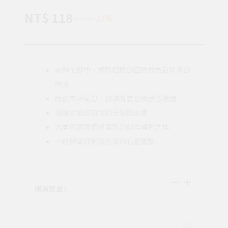
NT$ 118
$ 150
-21%
寂靜宅邸中，短暫相聚的回憶成為最珍貴的
時光
雨後森林氣息，彷彿將哀愁與思念濃縮
描繪家庭與自我的分裂與治癒
吉本芭娜娜情感濃烈的創作轉折之作
一段靜謐卻無法忘懷的心靈體驗
購買數量
1