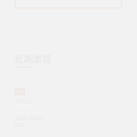
近期瀏覽
任選
時報出版
哀愁的預感(AI0
803)