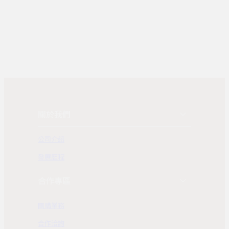
關於我們
公司介紹
發展歷程
合作專區
團購業務
合作洽詢