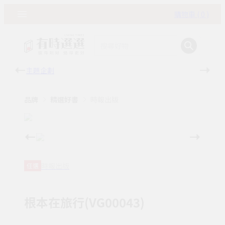
購物車 ( 0 )
主題企劃
有時
品牌
精選好書
時報出版
時報出版
任選
根本在旅行(VG00043)