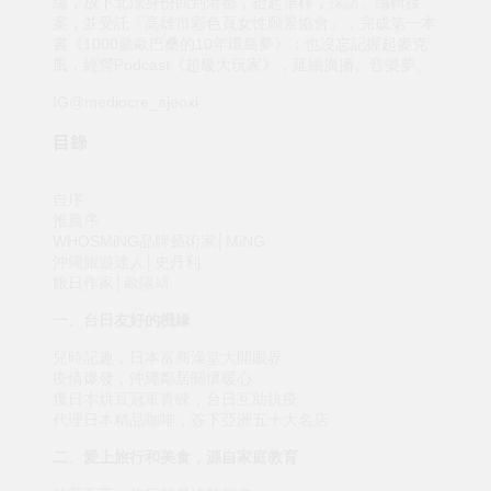
編，放下北漂身份回到港都，拾起筆桿，採訪、編輯接
案，並受託「高雄市彩色頁女性願景協會」，完成第一本
書《1000歲歐巴桑的10年環島夢》；也沒忘記握起麥克
風，經營Podcast《超級大玩家》，延續廣播、音樂夢。
IG@mediocre_ajeoxi
目錄
自序
推薦序
WHOSMiNG品牌藝術家│MiNG
沖繩旅遊達人│史丹利
旅日作家│歐陽靖
一、台日友好的機緣
兒時記趣，日本富商澡堂大開眼界
疫情爆發，沖繩鄰居關懷暖心
獲日本烘豆冠軍青睞，台日互助抗疫
代理日本精品咖啡，簽下亞洲五十大名店
二、愛上旅行和美食，源自家庭教育