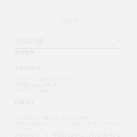
加入選購
商品介紹
強力推薦
跨界熱情推薦
WHOSMiNG品牌藝術家│MiNG
沖繩旅遊達人│史丹利
旅日作家│歐陽靖
內容簡介
單純追求可以一邊看海、一邊工作而來，
才安頓好沖繩住所，一心等待農曆年過後開工，豈料竟遇
上了疫情……。
她從沒想過有一天，要回到僅距離627公里遠的台灣竟會