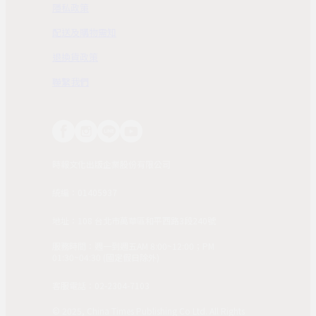
隱私政策
配送及購物需知
退換貨政策
聯繫我們
時報文化出版企業股份有限公司
統編：01405937
地址：108 台北市萬華區和平西路3段240號
服務時間：週一到週五AM 8:00~12:00；PM
01:30~04:30 (國定假日除外)
客服電話：02-2304-7103
© 2025, China Times Publishing Co Ltd. All Rights