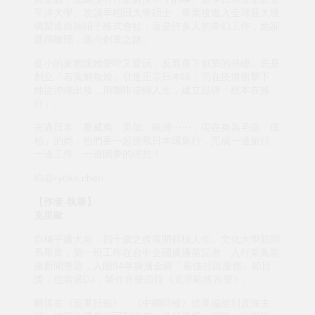
平洋大學、攻讀早稻田大學碩士，畢業後進入全球最大玻
璃製造商旭硝子株式會社，這是許多人的夢幻工作，她卻
選擇離開，邁向創業之路。
從小的家教讓她愛吃又愛玩，反而奠下創業的基礎。先是
創立「若葉鯛魚燒」引進正宗日本味；而在疫情衝擊下，
她從沖繩出發，用咖啡逆轉人生，建立品牌「根本在旅
行」。
去過日本、夏威夷、美加、歐洲⋯⋯，現在身為毛孩「庫
柏」的媽，他們要一起挑戰日本環島行，完成一邊旅行、
一邊工作、一邊圓夢的理想！
IG@ryoko.chen
【作者-執筆】
克里歐
自稱平庸大叔，四十歲之後展開斜槓人生。文化大學新聞
系畢業，第一份工作在台中全國廣播當記者，入行菜鳥製
播新聞專題，入圍94年廣播金鐘「最佳社區服務」節目
獎，也當過DJ，製作音樂節目《克里歐搖音樂》。
爾後在《蘋果日報》、《中國時報》從菜編熬到資深主