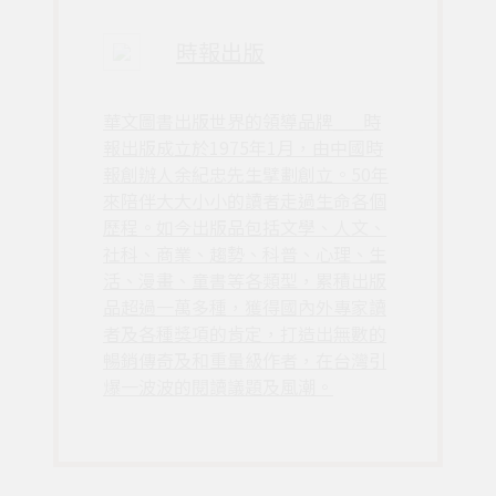
時報出版
華文圖書出版世界的領導品牌___時
報出版成立於1975年1月，由中國時
報創辦人余紀忠先生擘劃創立。50年
來陪伴大大小小的讀者走過生命各個
歷程。如今出版品包括文學、人文、
社科、商業、趨勢、科普、心理、生
活、漫畫、童書等各類型，累積出版
品超過一萬多種，獲得國內外專家讀
者及各種獎項的肯定，打造出無數的
暢銷傳奇及和重量級作者，在台灣引
爆一波波的閱讀議題及風潮。