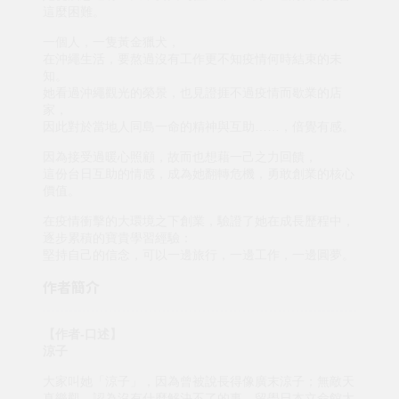
這麼困難。
一個人，一隻黃金獵犬，
在沖繩生活，要熬過沒有工作更不知疫情何時結束的未
知。
她看過沖繩觀光的榮景，也見證捱不過疫情而歇業的店
家，
因此對於當地人同島一命的精神與互助……，倍覺有感。
因為接受過暖心照顧，故而也想藉一己之力回饋，
這份台日互助的情感，成為她翻轉危機，勇敢創業的核心
價值。
在疫情衝擊的大環境之下創業，驗證了她在成長歷程中，
逐步累積的寶貴學習經驗：
堅持自己的信念，可以一邊旅行，一邊工作，一邊圓夢。
作者簡介
【作者-口述】
涼子
大家叫她「涼子」，因為曾被說長得像廣末涼子；無敵天
真樂觀，認為沒有什麼解決不了的事。留學日本立命館太