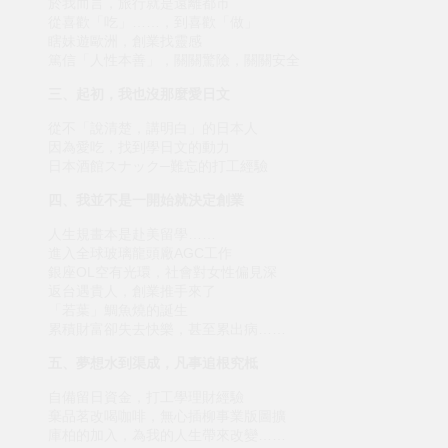
於我而言，旅行就是遠離都市
從喜歡「吃」……，到喜歡「做」
瞎妹遊歐洲，創業找靈感
篤信「人性本善」，關關驚險，關關安全
三、起初，我也沒那麼愛日文
從不「說清楚，講明白」的日本人
因為愛吃，找到學日文的動力
日本酒館スナック─難忘的打工經驗
四、我並不是一開始就決定創業
人生規畫本是赴美留學……
進入全球玻璃龍頭廠AGC工作
銀座OL空有光環，社會對女性偏見深
返台遇貴人，創業推手來了
「若葉」鯛魚燒的誕生
累積財富卻失去快樂，甚至累出病……
五、夢想水到渠成，凡事追根究柢
自備留日資金，打工學理財經驗
棄品茗改喝咖啡，無心插柳事業版圖擴
庫柏的加入，為我的人生帶來改變……