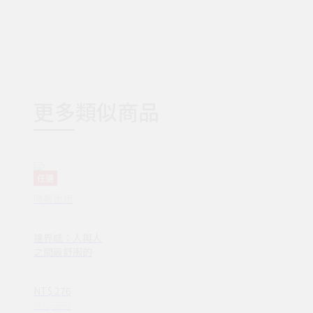
更多類似商品
任選
時報出版
邊界感：人與人
之間最舒服的距
離！(VG00061)
NT$ 276
NT$ 350