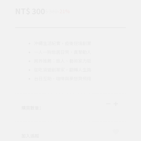
NT$ 300
$ 380
-21%
沖繩生活紀實，疫後逆境創業
一人一狗旅居日常，真摯動人
跨界推薦：旅人、藝術家力挺
從吃貨變創業家，翻轉人生路
台日互助，咖啡與夢想齊飛翔
購買數量
1
加入追蹤