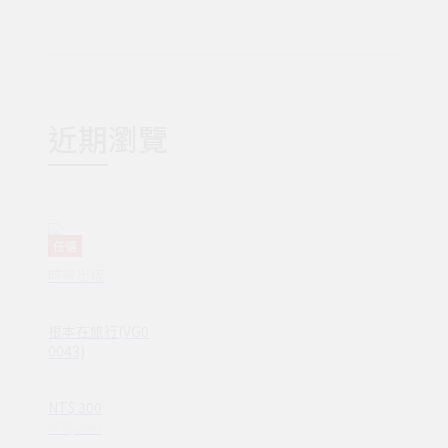
近期瀏覽
任選
時報出版
根本在旅行(VG0
0043)
NT$ 300
NT$ 380