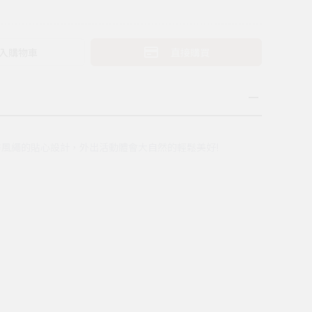
入購物車
直接購買
風繩的貼心設計，外出活動體會大自然的輕鬆美好!