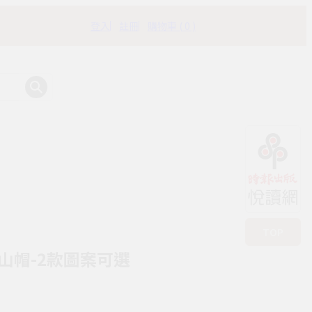
登入
註冊
購物車 ( 0 )
有時書房
TOP
山帽-2款圖案可選