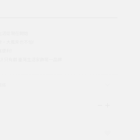
生活從現在開始
計，大風來也不怕!
便利!
ONLY 只有蕨 臺灣生活家飾第一品牌
規格