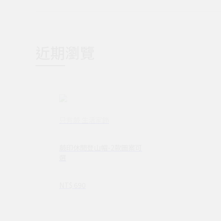
近期瀏覽
只有蕨 生活家飾
蕨印休閒登山帽-2款圖案可
選
NT$ 690