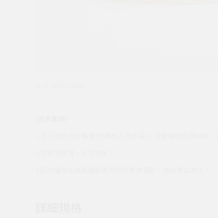
款式:淺棕山林款
/注意事項/
1.可手洗或洗衣機清洗(請放入洗衣袋)，並避免使用漂白劑
2.可低溫熨燙，不可烘乾。
3.因拍攝燈光或電腦色差有顏色差異情形，請依實品為主。
詳細規格