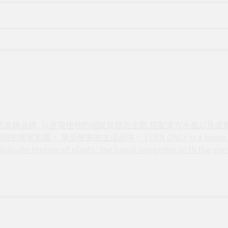
的生活家飾品牌, 以呈現植物的細膩質感為主題,搭配東方水墨以及虛
 享受蕨美的生活品味。 FERN ONLY is a home living furn
elicate texture of plants, the brand integrates with the ele