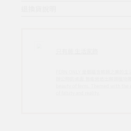
退換貨說明
只有蕨 生活家飾
FERN ONLY 是個蘊含蕨類之美
辦公時的桌面,皆能營造出蕨類植物獨特的居家氛圍，
beauty of ferns. Themed with the d
of falsity and reality.