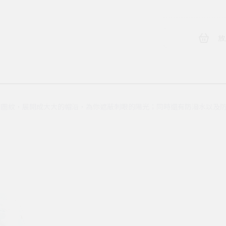
放
圖紋，展開成大大的帽沿，為你遮蔽刺眼的陽光；同時還有防潑水以及防