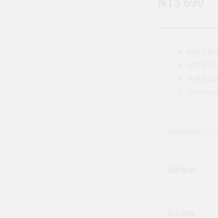
NT$ 690
蕨美家居
防風繩設
折疊收納真
FERN 
商品規格
款式 / 
購買數量
1
加入追蹤