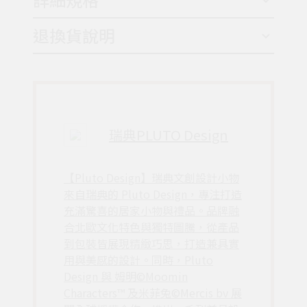
退換貨說明
瑞典PLUTO Design
【Pluto Design】瑞典文創設計小物
來自瑞典的 Pluto Design，專注打造
充滿驚喜的居家小物與禮品。品牌融
合北歐文化特色與獨特圖騰，從產品
到包裝皆展現精緻巧思，打造兼具實
用與美感的設計。同時，Pluto
Design 與 姆明©Moomin
Characters™ 及米菲兔©Mercis bv 展