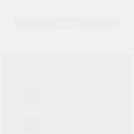
載入更多
關於我們
公司介紹
發展歷程
合作專區
團購業務