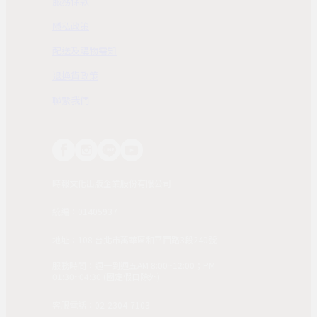
服務條款
隱私政策
配送及購物需知
退換貨政策
聯繫我們
時報文化出版企業股份有限公司
統編：01405937
地址：108 台北市萬華區和平西路3段240號
服務時間：週一到週五AM 8:00~12:00；PM
01:30~04:30 (國定假日除外)
客服電話：02-2304-7103