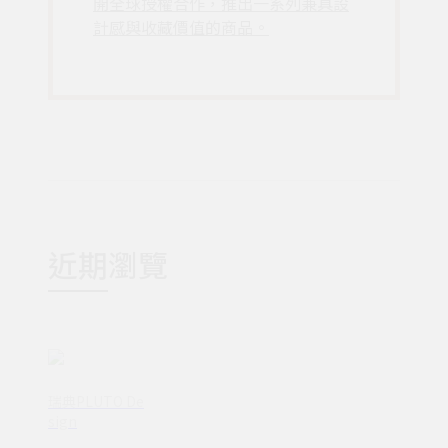
開全球授權合作，推出一系列兼具設
計感與收藏價值的商品。
近期瀏覽
瑞典PLUTO De
sign