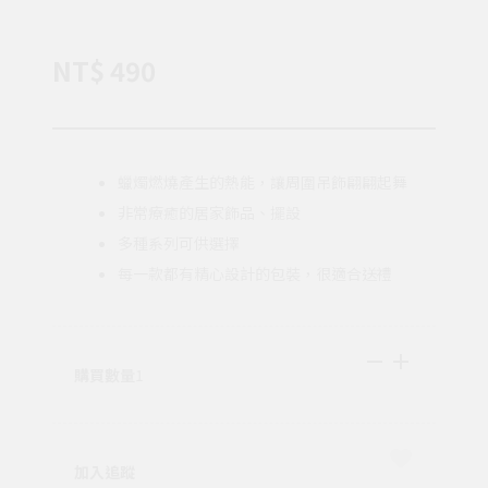
NT$ 490
蠟燭燃燒產生的熱能，讓周圍吊飾翩翩起舞
非常療癒的居家飾品、擺設
多種系列可供選擇
每一款都有精心設計的包裝，很適合送禮
購買數量
1
加入追蹤