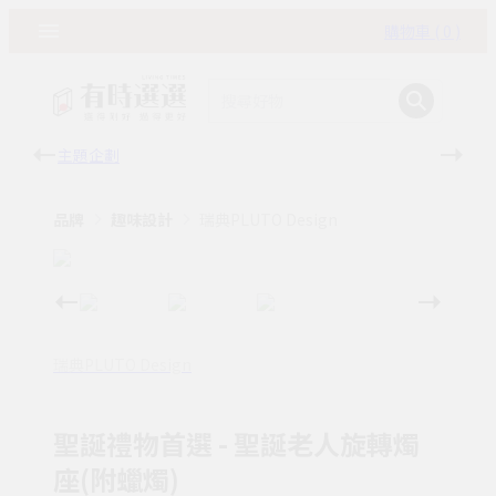
購物車 ( 0 )
主題企劃
有時
品牌
趣味設計
瑞典PLUTO Design
瑞典PLUTO Design
聖誕禮物首選 - 聖誕老人旋轉燭
座(附蠟燭)