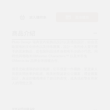
放入購物車
直接購買
商品介紹
Pluto Design 瑞典室內裝飾品設計以及禮品設計，結合北
歐當地的文化特色以及特殊圖騰，設計一系列令人愛不釋
手的居家飾品，從包裝到品項本身都有不少的小巧思。同
時也與嚕嚕米©Moomin Characters™ 以及米菲兔
©Mercis bv 品牌全球授權合作。
感受北歐濃厚的節日氛圍，它不僅是一件擺飾，更是家人
與朋友間故事的延續。精美的聖誕老公公圖案，禮盒圖案
設計，為這款蠟燭增添了節日的喜悅，成為送給摯友和家
人的理想之選。
詳細規格