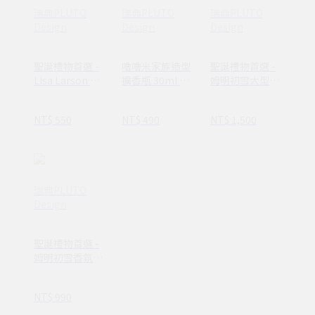
瑞典PLUTO
瑞典PLUTO
瑞典PLUTO
Design
Design
Design
聖誕禮物首選 -
嚕嚕米家族造型
聖誕禮物首選 -
Lisa Larson 銀
擴香瓶 30ml 兩
姆明初雪大型旋
色天使旋轉燭座
款
轉燭座(附蠟燭)
(附蠟燭)
NT$ 550
NT$ 490
NT$ 1,500
瑞典PLUTO
Design
聖誕禮物首選 -
姆明初雪香氛蠟
燭/日曬棉香
NT$ 990