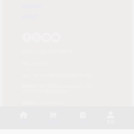
退換貨政策
聯繫我們
時報文化出版企業股份有限公司
統編：01405937
地址：108 台北市萬華區和平西路3段240號
服務時間：週一到週五AM 8:00~12:00；PM
01:30~04:30 (國定假日除外)
客服電話：02-2304-7103
© 2025, China Times Publishing Co Ltd. All Rights
Reserved. 版權所有，非經同意請勿作任何形式之轉載使
首頁
購物車
訂單
會員
用