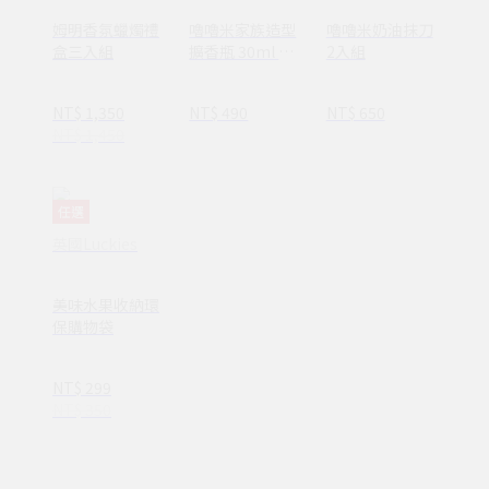
姆明香氛蠟燭禮
嚕嚕米家族造型
嚕嚕米奶油抹刀
盒三入組
擴香瓶 30ml 兩
2入組
款
NT$ 1,350
NT$ 490
NT$ 650
NT$ 1,450
任選
英國Luckies
美味水果收納環
保購物袋
NT$ 299
NT$ 350