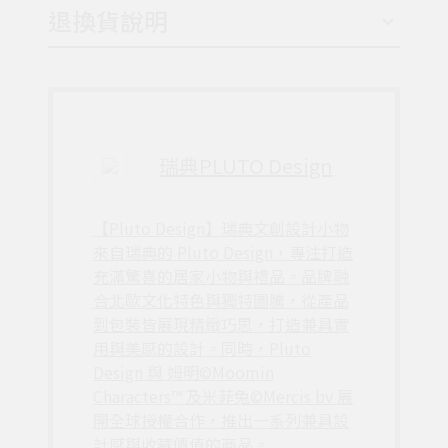
退換貨說明
瑞典PLUTO Design
【Pluto Design】瑞典文創設計小物
來自瑞典的 Pluto Design，專注打造
充滿驚喜的居家小物與禮品。品牌融
合北歐文化特色與獨特圖騰，從產品
到包裝皆展現精緻巧思，打造兼具實
用與美感的設計。同時，Pluto
Design 與 姆明©Moomin
Characters™ 及米菲兔©Mercis bv 展
開全球授權合作，推出一系列兼具設
計感與收藏價值的商品。