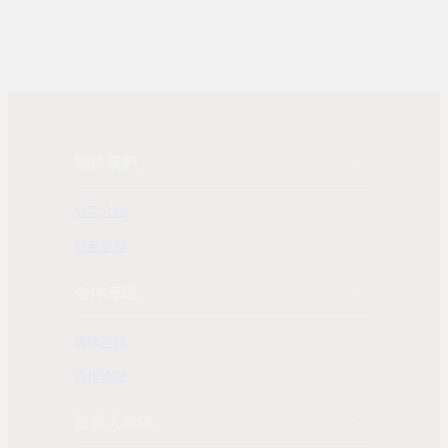
關於我們
公司介紹
發展歷程
合作專區
團購業務
合作洽詢
投資人專區