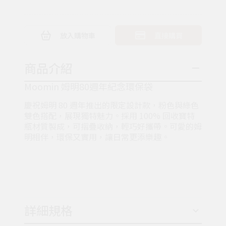
放入購物車
直接購買
商品介紹
Moomin 姆明80週年紀念環保袋
慶祝姆明 80 週年推出的限定設計款，粉色與綠色
雙色搭配，展現獨特魅力。採用 100% 回收寶特
瓶材質製成，可摺疊收納，輕巧好攜帶。可愛的姆
明相伴，環保又實用，讓日常更添樂趣。
詳細規格