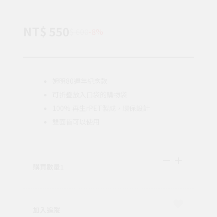
NT$ 550
$ 600
-8%
姆明80週年紀念款
可折疊放入口袋的購物袋
100% 再生rPET製成，環保設計
雙面皆可以使用
購買數量
1
加入追蹤