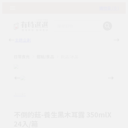
購物車 ( 0 )
主題企劃
有時
日常食光
甜點/食品
飲品/冰品
Jsmkt
不倒的菇-養生黑木耳露 350mlX
24入/箱