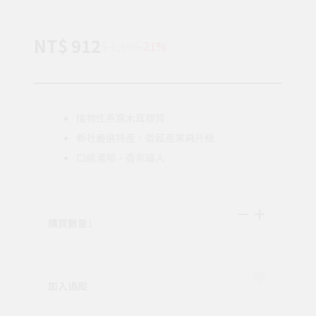
NT$ 912
$ 1,160
-21%
植物性燕窩木耳膠質
新社嚴選特產，香菇產業再升級
口感濃郁，香氣逼人
購買數量
1
加入追蹤