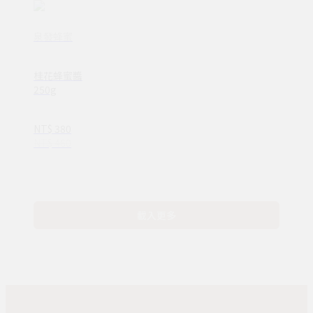
泉發蜂蜜
桂花蜂蜜醬
250g
NT$ 380
NT$ 460
載入更多