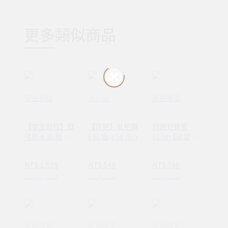
更多類似商品
掌生穀粒
Jsmkt
泉發蜂蜜
【掌生穀粒】糜
【首朝】枇杷菓
特選野蜂蜜
咕熬米湯(原
6包/盒(65g/包)
820g【歐盟最
味)290ml*12
高等級A.A.
瓶/箱
Clean Label
NT$ 1,520
NT$ 549
NT$ 780
100%無添加驗
NT$ 1,620
NT$ 654
NT$ 840
證+HALAL 清真
認證】
泉發蜂蜜
泉發蜂蜜
泉發蜂蜜