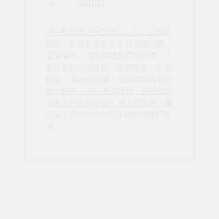
Jsmkt
嗨〜我們是『德記洋行』指定品牌經
銷商，亦為多家知名品 牌授權代理，
值得信赖。 從新鮮產地直送水果、人
氣食品到生活好物，品項豐富、品 質
嚴選。 選品到出貨，每個環節我們都
親力親為。 不必東奔西找，這裡就是
你的全方位補給站。 用心經營每一筆
訂單，只為成為你最靠譜的網購好夥
伴。