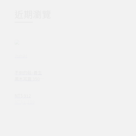
近期瀏覽
Jsmkt
不倒的菇-養生
黑木耳露 350ml
X24入/箱
NT$ 912
NT$ 1,160