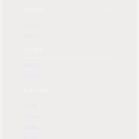
關於我們
公司介紹
發展歷程
合作專區
團購業務
合作洽詢
投資人專區
財務資訊
公司治理
股東專區
重大訊息