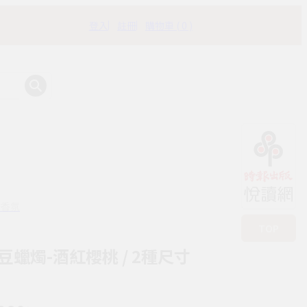
登入
註冊
購物車 ( 0 )
有時書房
保香氛
TOP
蠟燭-酒紅櫻桃 / 2種尺寸