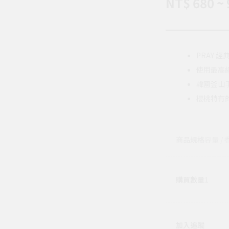
NT$ 680 ~ 
PRAY 
使用最高
韓國釜山
櫻桃特有
商品規格
容量 / 
購買數量
1
加入追蹤