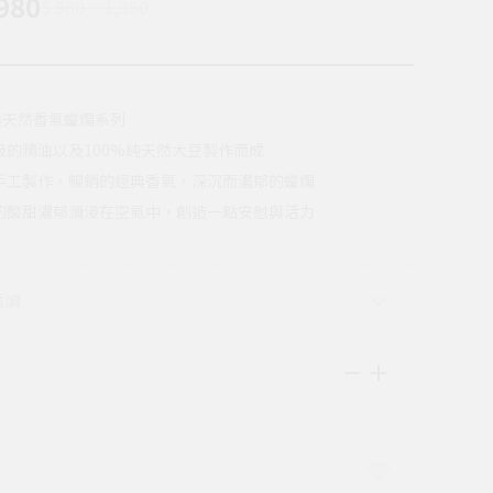
980
$ 980 ~ 1,380
經典天然香氣蠟燭系列
級的精油以及100%純天然大豆製作而成
手工製作，暢銷的經典香氣，深沉而濃郁的蠟燭
的酸甜濃郁瀰漫在空氣中，創造一點安慰與活力
香調