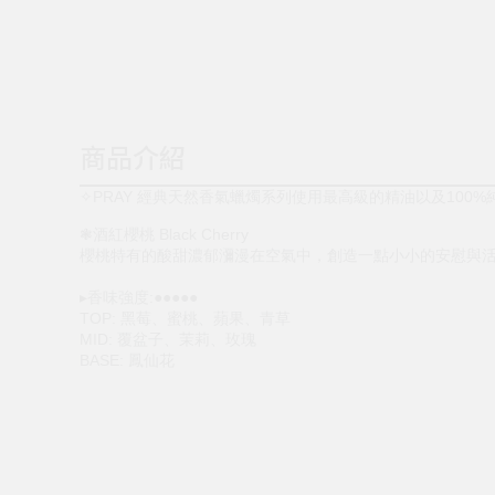
商品介紹
✧PRAY 經典天然香氣蠟燭系列使用最高級的精油以及10
❃酒紅櫻桃 Black Cherry
櫻桃特有的酸甜濃郁瀰漫在空氣中，創造一點小小的安慰與
▸香味強度:●●●●●
TOP: 黑莓、蜜桃、蘋果、青草
MID: 覆盆子、茉莉、玫瑰
BASE: 鳳仙花