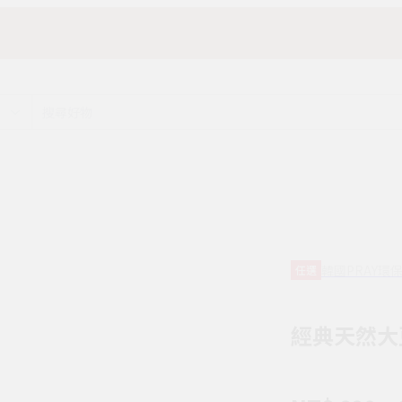
韓國PRAY環
任選
經典天然大豆