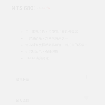
NT$ 680
$ 740
-8%
單一蜜源植物，採龍眼花蜜香氣濃郁
不容易結晶，為台灣特產之一
常為料理及糕點製作首選，襯托茶的香氣。
近深琥珀色，香味濃郁
HALAL清真認證
購買數量
1
加入追蹤