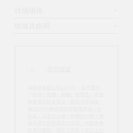
詳細規格
退換貨說明
泉發蜂蜜
泉發蜂蜜創立於1919年，始終堅持
「自然、健康、無糖」的理念，不僅
銷售各式蜂蜜產品，還延伸產品線，
推出100%無香精的蜂蜜護膚品、化
妝品，以及全台唯一無糖飲料吧，通
過多樣化的蜂產品和飲品，為顧客帶
來美好體驗，吸引了無數十年以上的