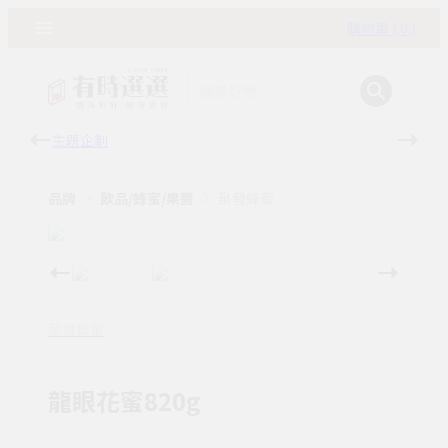
購物車 ( 0 )
主題企劃
有時
品牌
飲品/蜂蜜/果醬
泉發蜂蜜
泉發蜂蜜
龍眼花蜜820g