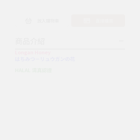
放入購物車
直接購買
商品介紹
Longan Honey
はちみつ－リュウガンの花
HALAL 清真認證