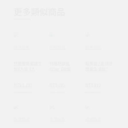
更多類似商品
泉發蜂蜜
泉發蜂蜜
松葉食品
特選野蜂蜜隨手
特選野蜂蜜
輕食尚 / 金桔檸
包8入裝 3入組
820g【歐盟最
檬愛玉凍飲 *12
【A.A.100%無
高等級A.A.
罐/箱
添加+HALAL清
Clean Label
NT$ 1,197
NT$ 780
NT$ 810
真雙認證】
100%無添加驗
NT$ 1,377
NT$ 840
NT$ 919
證+HALAL 清真
認證】
泉發蜂蜜
泉發蜂蜜
泉發蜂蜜