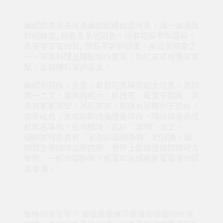
龍眼的果實長得像龍的眼睛因此得名，單一蜜源植
物的蜂蜜, 顏色多呈琥珀色，採其花蜜香氣濃郁，
含有豐富蛋白質, 而且不容易結晶，為台灣特產之
一，常為料理及糕點製作首選；與紅茶或烏龍茶相
配，更能襯托茶的香氣。
龍眼與荔枝、香蕉、鳳梨同為華南四大珍果。其樹
高一二丈，葉長而略小，開白花，成實于初秋。其
果實累累而墜，外形圓滾，如彈丸卻略小于荔枝，
皮青褐色。去皮則剔透晶瑩偏漿白，隱約可見肉裡
紅黑色果核，極似眼珠，故以“龍眼”名之。
明朝李時珍曾有“資益以龍眼為良”的評估。龍
眼對生產環境比較挑剔，世界上能種植龍眼的地方
有限，一般在亞熱帶、偏溫和氣候無嚴重霜凍地區
為合適。
蜜蜂的養生學。 蜂蜜是蜜蜂採集植物蜜腺的汁液