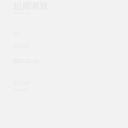
近期瀏覽
泉發蜂蜜
龍眼花蜜820g
NT$ 680
NT$ 740