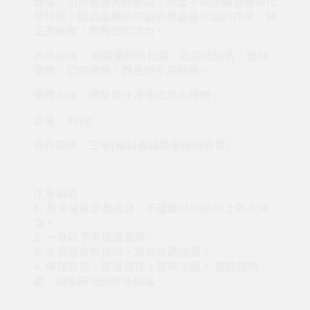
釀成，由於蜜蜂天性敏感，完全不能碰觸農藥等化
學物質，因此能夠自然避免被農藥污染的花朵，純
正的蜂蜜，能夠提供活力。
商品說明： 龍眼蜜顏色較深，近深琥珀色，香味
濃郁、口感滑順，而且較不易結晶。
使用方法：搭配果汁沖泡或加水稀釋。
容量：820g
保存期限：三年(開封後請盡早使用完畢)
注意事項：
1. 為保留其營養成分，不建議以60度以上熱水沖
泡。
2. 一歲以下不建議食用。
3. 冬季溫度較低時，容易結晶沈澱。
4. 保存方法：常溫儲存，無需冷藏。 置於陰暗
處，避免陽光照射及高溫。