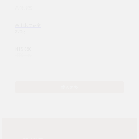
泉發蜂蜜
高山水果花蜜
820g
NT$ 680
NT$ 740
載入更多