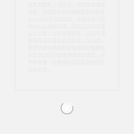
忠實老顧客。 近年來，泉發蜂蜜屢獲
殊榮，特選野蜂蜜榮獲歐盟最高等級
A.A.100%無添加認證，蜂產品系列取
得HALAL清真認證，並於2022年榮獲
亞太年度十大伴手禮獎項，2023年更
獲得經濟部優良老店認證。2024年，
泉發蜂蜜榮膺品牌金鉑獎創新服務組
別及2024經濟部菁英老店的肯定，成
為業界唯一連續兩年受邀至總統府晉
見的品牌。