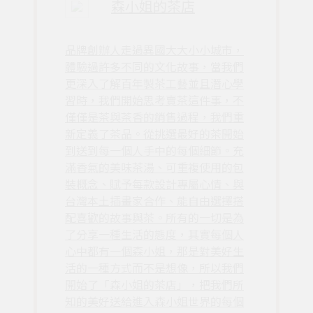
森小姐的茶店
品牌創辦人走過異國大大小小城市，
體驗過許多不同的文化故事，當我們
更深入了解百年製茶工藝並且潛心學
習時，我們開始思考賣茶這件事，不
僅僅是茶與茶香的銷售過程，我們重
新定義了茶品。從挑選最好的茶開始
到送到每一個人手中的每個細節。充
滿香氣的美味茶湯、可重複使用的包
裝概念、賦予每款設計專屬心情、與
台灣本土插畫家合作、能自由選擇搭
配喜歡的故事與茶。所有的一切是為
了分享一種生活的態度，其實每個人
心中都有一個森小姐，那是對美好生
活的一種方式而不是想像，所以我們
開始了「森小姐的茶店」，把我們所
知的美好送給進入森小姐世界的每個