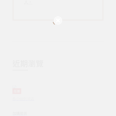
人。
近期瀏覽
任選
森小姐的茶店
加購提袋