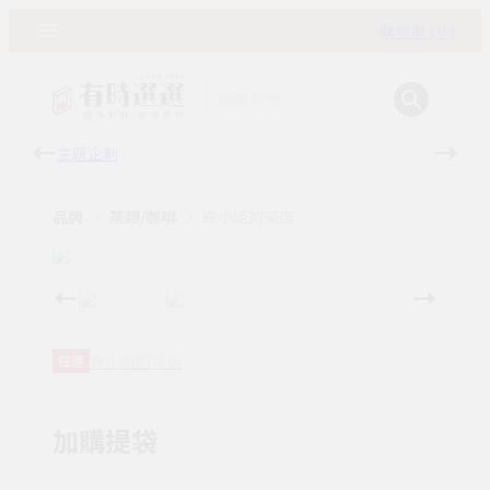
購物車 ( 0 )
主題企劃
有時
品牌
茶類/咖啡
森小姐的茶店
森小姐的茶店
任選
加購提袋