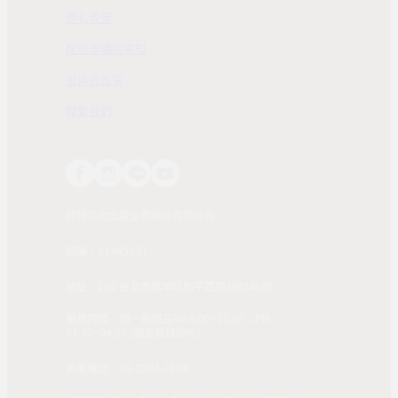
隱私政策
配送及購物需知
退換貨政策
聯繫我們
時報文化出版企業股份有限公司
統編：01405937
地址：108 台北市萬華區和平西路3段240號
服務時間：週一到週五AM 8:00~12:00；PM
01:30~04:30 (國定假日除外)
客服電話：02-2304-7103