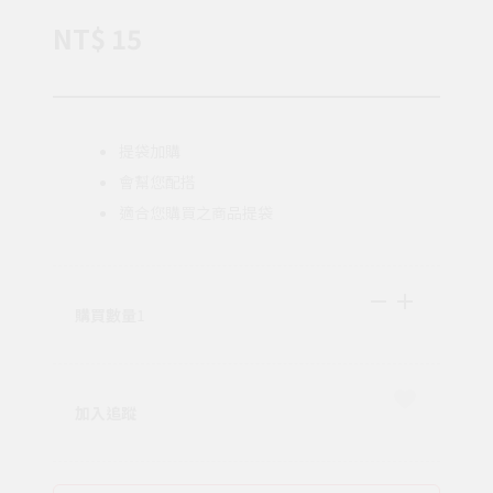
NT$ 15
提袋加購
會幫您配搭
適合您購買之商品提袋
購買數量
1
加入追蹤