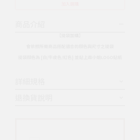
加入選購
商品介紹
【提袋加購】
會依照所需商品搭配適合的顏色與尺寸之提袋
提袋顏色為 [白/牛皮色/紅色] 並貼上森小姐LOGO貼紙
詳細規格
退換貨說明