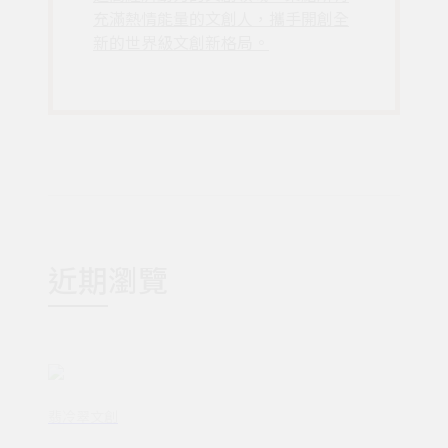
充滿熱情能量的文創人，攜手開創全
新的世界級文創新格局。
近期瀏覽
翡冷翠文創