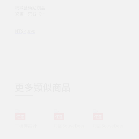
精緻藝術貼鑽晶
瓷畫｜梵谷《隆
河上的星夜》｜
60x90尺寸
NT$ 4,990
更多類似商品
任選
任選
任選
耳機狗設計
丹鹿SouveDeer
丹鹿SouveDeer