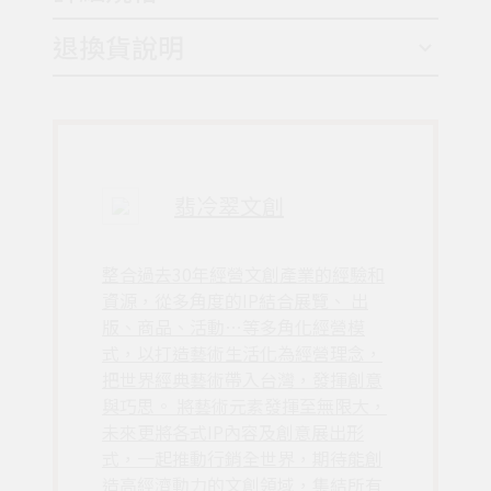
退換貨說明
翡冷翠文創
整合過去30年經營文創產業的經驗和
資源，從多角度的IP結合展覽、 出
版、商品、活動…等多角化經營模
式，以打造藝術生活化為經營理念，
把世界經典藝術帶入台灣，發揮創意
與巧思。 將藝術元素發揮至無限大，
未來更將各式IP內容及創意展出形
式，一起推動行銷全世界，期待能創
造高經濟動力的文創領域，集結所有