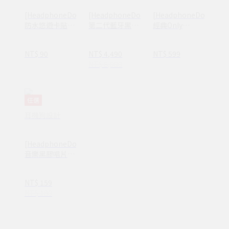
[HeadphoneDog]
[HeadphoneDog]
[HeadphoneDog]
防水悠遊卡貼紙
第二代藍牙黑膠
經典Only
(一組三入) 共6
唱片播放機（可
MUSIC文字系列
款 卡貼一卡通
連接手機電腦 內
帆布購物袋/環
NT$ 90
NT$ 4,490
NT$ 599
買六送二
建雙立體喇叭 ）
保提袋 (+金屬徽
NT$ 6,000
章)
任選
耳機狗設計
[HeadphoneDog]
音樂黑膠唱片造
型紙膠帶 350個
黑膠唱片日本和
NT$ 159
紙
NT$ 180