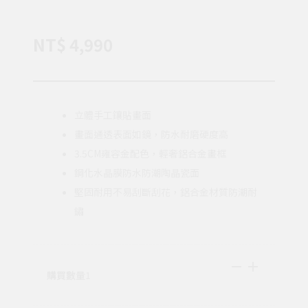
NT$ 4,990
立體手工鑲貼畫面
畫面通透表面如鏡，防水耐磨硬度高
3.5CM雍容金配色，輕奢鋁合金畫框
鋼化水晶膜防水防潮陶晶瓷面
堅固耐用不易刮斷刮花，鋁合金材質防潮耐
鏽
購買數量
1