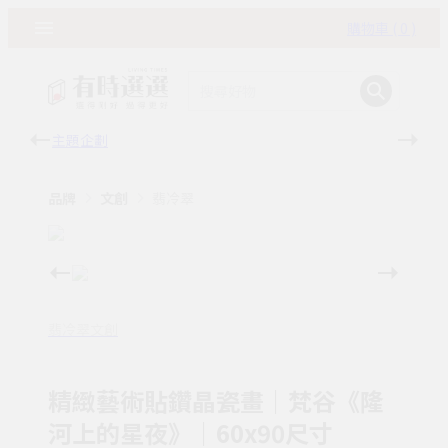
購物車 ( 0 )
主題企劃
有時
品牌
文創
翡冷翠
翡冷翠文創
精緻藝術貼鑽晶瓷畫｜梵谷《隆
河上的星夜》｜60x90尺寸