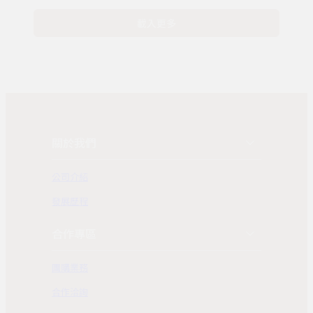
載入更多
關於我們
公司介紹
發展歷程
合作專區
團購業務
合作洽詢