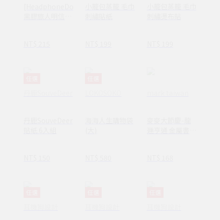
[HeadphoneDog]
小籠包蒸籠 毛巾
小籠包蒸籠 毛巾
黑膠旅人明信片
刺繡貼紙
刺繡燙布貼
杯墊組
NT$ 215
NT$ 199
NT$ 199
任選
任選
丹鹿SouveDeer
LOKOSOKO
mark taiwan
丹鹿SouveDeer
海海人生購物袋
麥麥大節慶-龍
貼紙 6入組
(大)
運亨通 金屬書
籤-金 | 文化節慶
開運祈福 文具送
NT$ 150
NT$ 580
NT$ 168
禮
任選
任選
任選
耳機狗設計
耳機狗設計
耳機狗設計