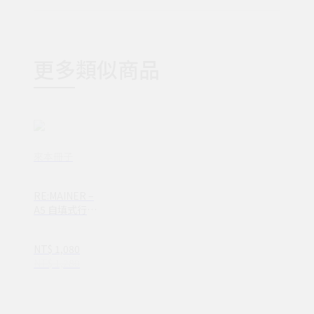
更多類似商品
來本冊子
RE:MAINER –
A5 自填式行事
曆
NT$ 1,080
NT$ 1,280