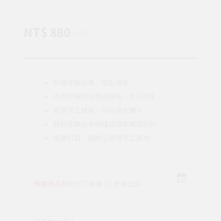
NT$ 880
$ 980
封面浮雕效果，搭配燙金
內頁好寫的米色道林紙，共160頁
書背手工線裝，可以完全攤平
特別推薦給有明確目標要實現的你
接單訂製，請耐心等候手工製作
預購商品
預計於下單後 20 天後出貨