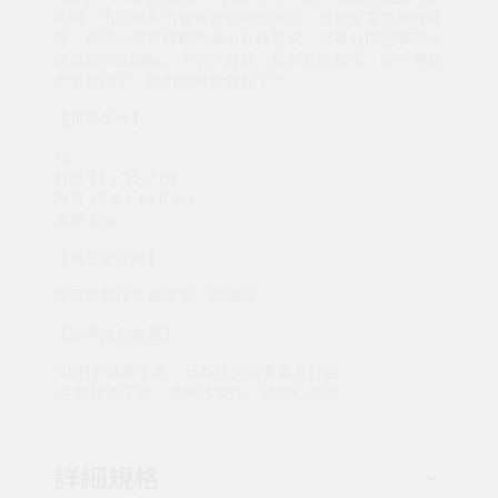
區隔，不認真看不會有太明顯的差別，但當你需要做分隔
時，你可以非常輕鬆地做出各種格式，需要做周記事可以
做成長式時間軸、十字八分格、橫式八分格等，你不用花
力氣算格子，我們都幫你算好了^^
【規格尺寸】
A6
封面 11 x 15.2 cm
內頁 10.5 x 14.8 cm
厚度 2cm
【備註總提醒】
若需客製化燙金文字，請備註
【品牌綠色友善】
-我們不過度生產，只為你的需要量身打造
-客製化手工書，接單才製作，請耐心等候
詳細規格