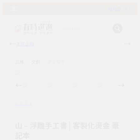
購物車 ( 0 )
主題企劃
有時
品牌
文創
來本冊子
來本冊子
山 – 浮雕手工書 | 客製化燙金 筆
記本