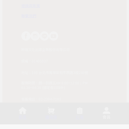
退換貨政策
聯繫我們
時報文化出版企業股份有限公司
統編：01405937
地址：108 台北市萬華區和平西路3段240號
服務時間：週一到週五AM 8:00~12:00；PM
01:30~04:30 (國定假日除外)
客服電話：02-2304-7103
© 2025, China Times Publishing Co Ltd. All Rights
Reserved. 版權所有，非經同意請勿作任何形式之轉載使
首頁
購物車
訂單
會員
用