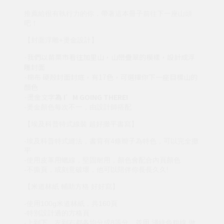
推薦給很有執行力的你，帶著這本冊子前往下一座山頭
吧！
【封面浮雕+燙金設計】
-我們以苗栗市看往加里山，山巒疊翠的模樣，設計成浮
雕封面
-棉布 硬殼封面封底，有17色，可選擇你下一座目標山的
顏色
-燙金文字
為 I’M GOING THERE!
-燙金顏色每次不一，由設計師搭配
【埃及科普特式線裝 超好攤平書寫】
-埃及科普特式縫法，書背有4條辮子為特色，可以完全攤
平
-使用皮革用蠟線，堅固耐用，顏色會配合內頁顏色
-不撕頁，或刻意破壞，他可以陪伴你長長久久!
【米道林紙 輔助方格 好好寫】
-使用100g米道林紙，共160頁
-特別設計過的方格頁
-上到下，左到右都各均分成8等分，並用 淺綠色粗線 做