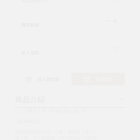
商品規格
顏色
購買數量
1
加入追蹤
放入購物車
直接購買
商品介紹
山 – 浮雕手工書 | 客製化燙金 筆記本
【故事緣起】
那些想到達的山頭，一座一座都登上去了！
接下來，下一座目標，I’M GOING THERE!