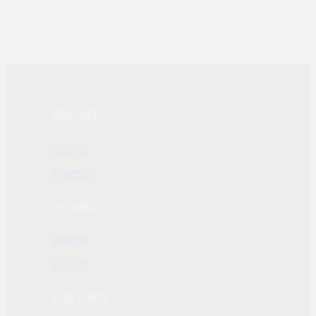
關於我們
公司介紹
發展歷程
合作專區
團購業務
合作洽詢
投資人專區