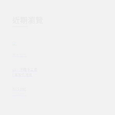
近期瀏覽
來本冊子
山 – 浮雕手工書
| 客製化燙金 筆
記本
NT$ 880
NT$ 980