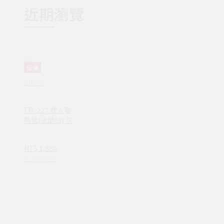
近期瀏覽
任選
KINYO
EB-227 雙人電
熱毯(法蘭絨) 灰
NT$ 1,880
NT$ 2,980