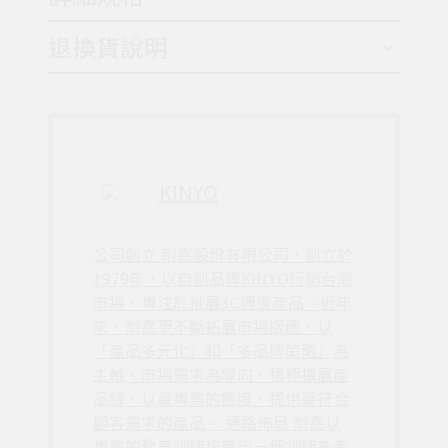
退換貨說明
KINYO
公司創立 耐嘉股份有限公司，創立於
1979年，以自創品牌KINYO行銷台灣
市場，專注於推展3C週邊產品。近年
來，耐嘉更不斷拓展市場版圖，以
「產品多元化」和「多品牌策略」為
主軸、市場需求為導向，積極擴展產
品線，以最專業的態度，提供最符合
顧客需求的產品。 通路佈局 耐嘉以
專業的教育訓練培養出一個訓練有素