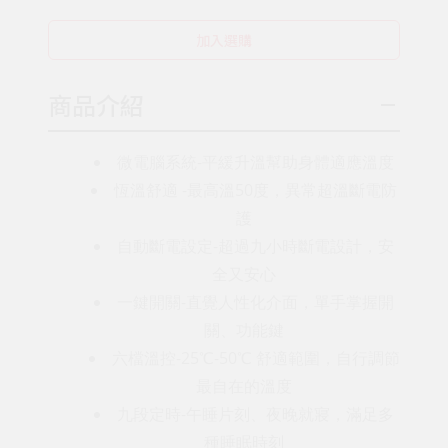
加入選購
商品介紹
微電腦系統-平緩升溫幫助身體適應溫度
恆溫舒適 -最高溫50度，異常超溫斷電防
護
自動斷電設定-超過九小時斷電設計，安
全又安心
一鍵開關-直覺人性化介面，單手掌握開
關、功能鍵
六檔溫控-25℃-50℃ 舒適範圍，自行調節
最自在的溫度
九段定時-午睡片刻、夜晚就寢，滿足多
種睡眠時刻