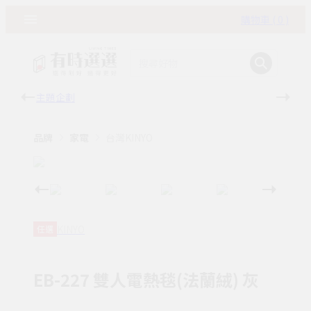
購物車 ( 0 )
主題企劃
有時
品牌
家電
台灣KINYO
KINYO
任選
EB-227 雙人電熱毯(法蘭絨) 灰