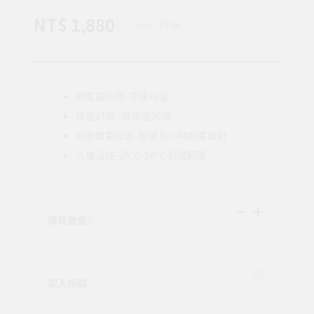
NT$ 1,880
$ 2,980
-37%
微電腦系統-平緩升溫
恆溫舒適 -最高溫50度
自動斷電設定-超過九小時斷電設計
六檔溫控-25℃-50℃ 舒適範圍
購買數量
1
加入追蹤