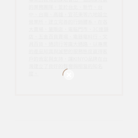
的業務團隊，並於台北、新竹、台
中、台南、高雄、宜花東等六地設立
營業所，建立完善的行銷體系，在各
大賣場、量販店、電腦門市、3C連鎖
店、五金百貨賣場、電器電料行、文
具百貨、通訊行等廣大通路，以專業
的產品知識與誠懇的服務態度贏得客
戶的肯定與支持，讓KINYO品牌在台
灣建立了良好的聲譽與相當的知名
度。