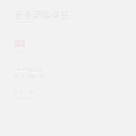
更多類似商品
任選
KINYO
EB017 單人電
熱毯(法蘭絨) 灰
NT$ 1,480
NT$ 1,980