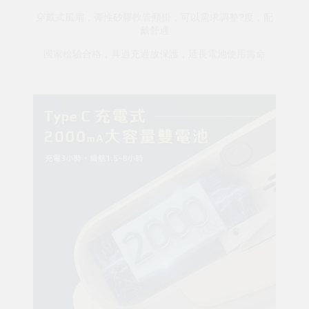
穿戴式風扇，彈性矽膠軟管頸掛，可以需求調整?度，配
戴舒適
國家檢驗合格，具過充過放保護，延長電池使用壽命