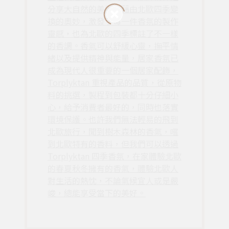
分享大自然的美麗，藉由北歐四季變
換的奧妙，激發了每一件香氛的製作
靈感，也為北歐的四季標註了不一樣
的香調。香氣可以舒緩心靈，撫平情
緒以及提供精神與能量，居家香氛已
成為現代人很重要的一個居家配飾，
Torplyktan 重視產品的品質，從原物
料的挑選，製程到包裝都十分仔細小
心，給予消費者最好的，同時也落實
環境保護。也許我們無法輕易的飛到
北歐旅行，聞到樹木森林的香氣，嚐
到北歐特有的香料，但我們可以透過
Torplyktan 四季香氛，在家體驗北歐
的春夏秋冬擁有的香氣，體驗北歐人
對生活的熱忱，不論氣候宜人或是嚴
峻，總能享受當下的美好。