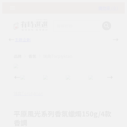
購物車 ( 0 )
主題企劃
有時
品牌
香氛
瑞典Torplyktan
瑞典Torplyktan
平原風光系列香氛蠟燭150g/4款
香調