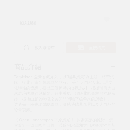
加入追蹤
放入購物車
直接購買
商品介紹
Torplyktan 全新香氛系列，以“瑞典風景”為主題，將帶您
踏上從北到南穿越瑞典的旅程。 受到大自然及其地理文
化特性的發想，推出三個獨特的香氛系列，捕捉瑞典大自
然環境的奧妙與精髓。藉由香氣，體驗北歐森林的神秘寂
靜、極地山脈的崎嶇之美與開闊地平線帶來的所吸引。
透過每一種香調體驗瑞典，讓感受瑞典風景以及大自然的
珍貴寶庫。
《 Open Landscapes 平原風光 》 探索無盡的原野，您
會看到一望無際的田野、茂盛的沼澤和大自然多樣性的新