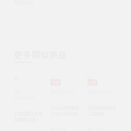
NT$ 1,250
更多類似商品
任選
任選
瑞典
英國MAEGEN
英國MAEGEN
Torplyktan
Fresh 罐頭蠟燭
波紋玻璃線香座
北歐四季系列香
170g / 5款香味
/ 5款顏色
氛蠟燭150g/八
款香調
NT$ 750
NT$ 750