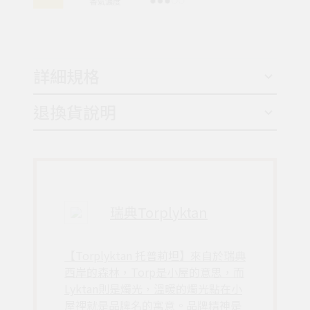
詳細規格
退換貨說明
瑞典Torplyktan
【Torplyktan 托普莉坦】來自於瑞典
西岸的森林，Torp是小屋的意思，而
Lyktan則是燭光，溫暖的燭光點在小
屋裡就是品牌名的寓意。品牌精神是