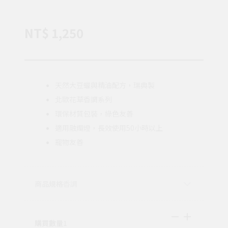
NT$ 1,250
天然大豆蠟與精油配方，瑞典製
北歐花草香調系列
環保材質包裝，綠色友善
適用融燭燈，長效使用50小時以上
寵物友善
商品規格
香調
購買數量
1