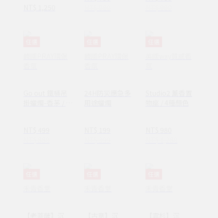
NT$ 1,250
NT$ 980
NT$ 980
任選
任選
任選
韓國PRAY環保
韓國PRAY環保
英國wxy質感香
香氛
香氛
氛
Go out 鐵桶吊
24H防災應急多
Studio2 薰香置
掛蠟燭-香茅 / 2
用途蠟燭
物座 / 4種顏色
種尺寸
NT$ 499
NT$ 199
NT$ 980
NT$ 880
NT$ 399
NT$ 1,280
任選
任選
任選
禾青香堂
禾青香堂
禾青香堂
【老菩薩】沉
【古意】沉
【雲杉】沉