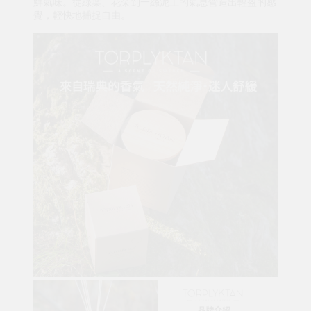
鮮氣味。從綠葉、花朵到一絲泥土的氣息營造出輕盈的感
覺，輕快地捕捉自由。