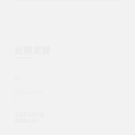
近期瀏覽
瑞典Torplykta
n
平原風光系列香
氛蠟燭150g/4
款香調