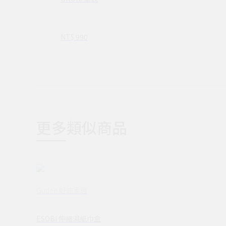
NT$ 990
更多類似商品
Gudee 好迪家居
ESOBI 伸縮濕紙巾盒