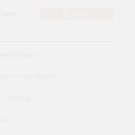
入購物車
直接購買
典耐看的風格產品。
凹口，大大提升了使用便利性。
了然，拿取更快速。
拭清潔。