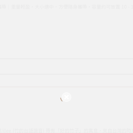
攜帶｜重量輕盈，大小適中，方便隨身攜帶，容量約可放置 10 - 1
Good/dee (竹的台語諧音) 帶有「好的竹子」的寓意，來自台