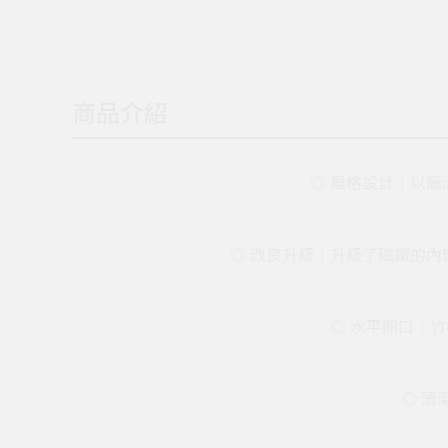
商品介紹
◎ 風格設計｜以
◎ 改良升級｜升級了磁鐵的
◎ 水平開口｜竹
◎ 清