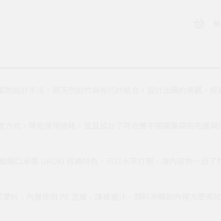
放
簡潔的設計手法，將天然的竹與布巧妙結合，設計出簡約美觀，經
內嵌方式，降低使用損耗，並且設計了符合雙手開關筆袋的布邊與
框開口承襲 UROKI 經典特色，可以水平打開，讓內容物一目
潔便利｜內層使用 PE 塗層，讓被墨汁、顏料弄髒的內裡方便擦