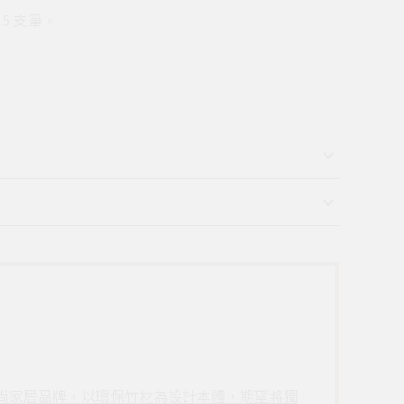
5 支筆。
灣的時尚家居品牌，以環保竹材為設計本體，期望將獨