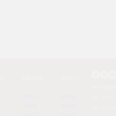
區
投資人專區
客服中心
時報文化出版企
務
財務資訊
常見問題
統編：01405937
詢
公司治理
服務條款
地址：108 台北
股東專區
隱私政策