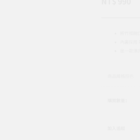
NT$ 990
將竹框開
內裏採用 
是一款漂
商品規格
顏色
購買數量
1
加入追蹤