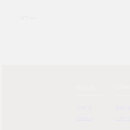
NT$ 990
關於我們
合作專
公司介紹
團購業
發展歷程
合作洽