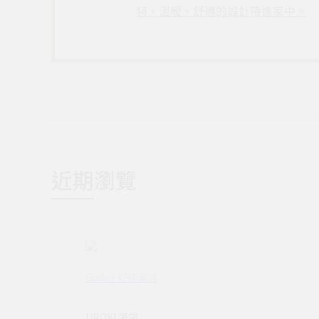
特、溫暖、舒適的設計帶進家中。
近期瀏覽
Gudee 好迪家居
UROKI 筆袋