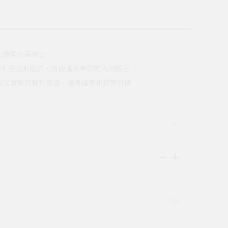
口應用在筆袋上
PE 防潑水貼膜，方便清潔筆袋的內側髒汙
亮又實用的輕巧筆袋，隨身攜帶也非常方便