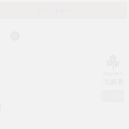
登入
註冊
購物車 ( 0 )
有時書房
TOP
袋