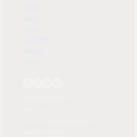
常見問題
服務條款
隱私政策
配送及購物需知
退換貨政策
聯繫我們
時報文化出版企業股份有限公司
統編：01405937
地址：108 台北市萬華區和平西路3段240號
服務時間：週一到週五AM 8:00~12:00；PM