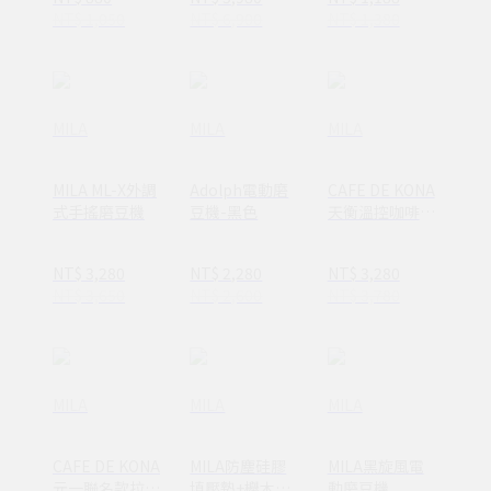
NT$ 1,050
NT$ 6,900
NT$ 1,380
MILA
MILA
MILA
MILA ML-X外調
Adolph電動磨
CAFE DE KONA
式手搖磨豆機
豆機-黑色
天衡溫控咖啡壺
600ml
NT$ 3,280
NT$ 2,280
NT$ 3,280
NT$ 3,650
NT$ 2,600
NT$ 3,780
MILA
MILA
MILA
CAFE DE KONA
MILA防塵硅膠
MILA黑旋風電
元一聯名款拉花
填壓墊+櫸木填
動磨豆機