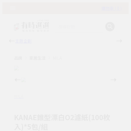
購物車 ( 0 )
主題企劃
有時
品牌
家居生活
MILA
MILA
KANAE錐型漂白O2濾紙(100枚
入)*5包/組