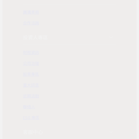
團購業務
合作洽詢
投資人專區
財務資訊
公司治理
股東專區
重大訊息
近期活動
聯絡人
ESG 專區
客服中心