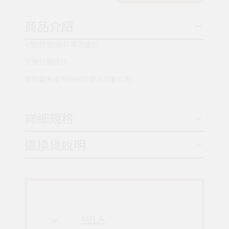
商品介紹
V型(錐型)濾杯專用濾紙
方便打開設計
密封處未使用任何的膠水或黏合劑
詳細規格
退換貨說明
MILA