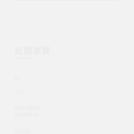
近期瀏覽
MILA
KANAE錐型漂
白O2濾紙(100
枚入)*5包/組
NT$ 500