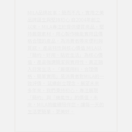
MILA品牌故事：簡而不凡，實用之美
品牌誕生與堅持初心 自2004年創立
以來，MILA專注於提供優質商品，堅
持嚴選素材，用心製作機能實用且價
格合理的產品，為消費者帶來便利與
質感。 產品特性與核心價值 MILA以
「簡約、好用、貼近生活」為核心價
值，產品強調簡潔與實用性，真正融
入日常生活。「嚴選用料、合理價
格、簡單實用」是消費者對MILA的一
致評價。 延續創立理念，展望未來
多年來，我們秉持初心，專注展現
「簡約」與「機能性」的價值。未
來，MILA將繼續陪伴您，讓每一天的
生活更簡單、更美好。