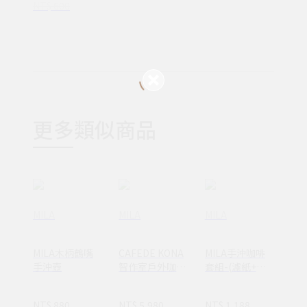
NT$ 600
更多類似商品
MILA
MILA
MILA
MILA木柄鶴嘴
CAFEDE KONA
MILA手沖咖啡
手沖壺
智作室戶外咖啡
套組-(濾紙+壺
全裝(CK6482)
+濾杯)
NT$ 880
NT$ 5,980
NT$ 1,188