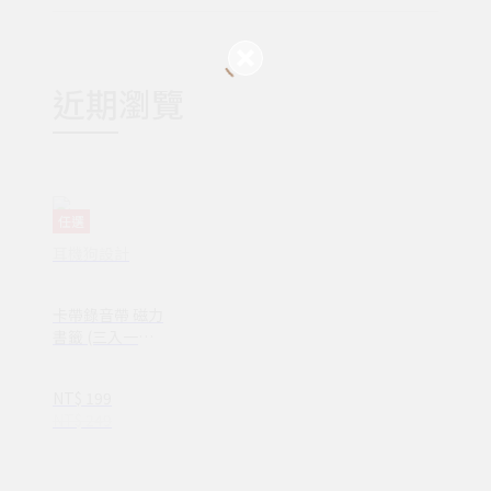
近期瀏覽
任選
耳機狗設計
卡帶錄音帶 磁力
書籤 (三入一組)
（文具手帳/書
籤/文件夾/磁
NT$ 199
鐵）
NT$ 249