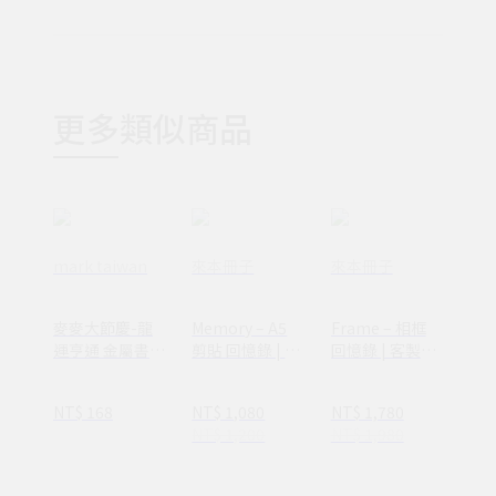
更多類似商品
mark taiwan
來本冊子
來本冊子
麥麥大節慶-龍
Memory – A5
Frame – 相框
運亨通 金屬書
剪貼 回憶錄 | 客
回憶錄 | 客製化
籤-金 | 文化節慶
製化燙金 緞帶相
鏤空 剪貼相冊
開運祈福 文具送
冊
NT$ 168
NT$ 1,080
NT$ 1,780
禮
NT$ 1,200
NT$ 1,980