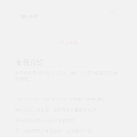
加入追蹤
加入選購
商品介紹
卡帶錄音帶 磁力書籤 (三入一組)（文具手帳/書籤/文件
夾/磁鐵）
「MARK YOU PAGE WITH CASSETTE TAPE」
膠卷底片、錄影帶、錄音帶是在那個年代裡
唯一能夠記錄下美好回憶的方式
每一捲錄音帶的外表裝飾、文字都不一樣