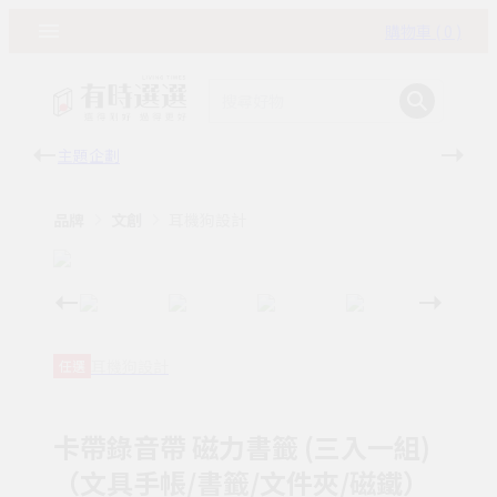
購物車 ( 0 )
主題企劃
有時
品牌
文創
耳機狗設計
耳機狗設計
任選
卡帶錄音帶 磁力書籤 (三入一組)
（文具手帳/書籤/文件夾/磁鐵）