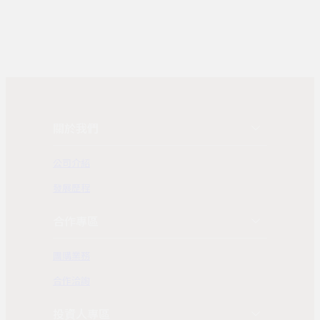
關於我們
公司介紹
發展歷程
合作專區
團購業務
合作洽詢
投資人專區