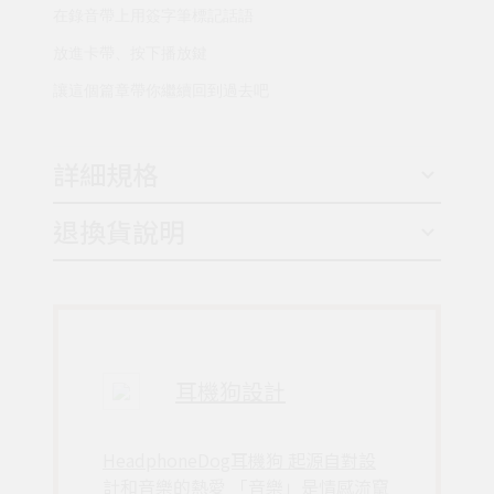
在錄音帶上用簽字筆標記話語
放進卡帶、按下播放鍵
讓這個篇章帶你繼續回到過去吧
詳細規格
退換貨說明
耳機狗設計
HeadphoneDog耳機狗 起源自對設
計和音樂的熱愛 「音樂」是情感流竄