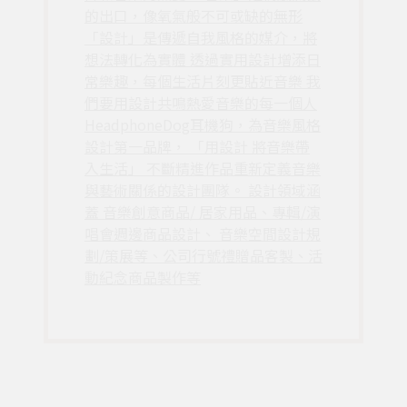
的出口，像氧氣般不可或缺的無形
「設計」是傳遞自我風格的媒介，將
想法轉化為實體 透過實用設計增添日
常樂趣，每個生活片刻更貼近音樂 我
們要用設計共鳴熱愛音樂的每一個人
HeadphoneDog耳機狗，為音樂風格
設計第一品牌， 「用設計 將音樂帶
入生活」 不斷精進作品重新定義音樂
與藝術關係的設計團隊。 設計領域涵
蓋 音樂創意商品/ 居家用品、專輯/演
唱會週邊商品設計、 音樂空間設計規
劃/策展等、公司行號禮贈品客製、活
動紀念商品製作等