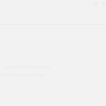
放
轉化設計，創作出具有特色性的文創紀念品，
物、人文風情標記下來，收藏在回憶裡。