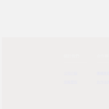
關於我們
合作專
公司介紹
團購業
發展歷程
合作洽