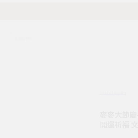
mark taiwan
麥麥大節慶-
開運祈福 