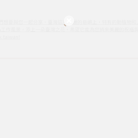
品牌，我們想要與您一起分享，臺灣這座美麗的島嶼上，特有的動植物
為工作風景，添上一朵臺灣之花，希望它能為您捎來美麗的祝福與
aiwan!