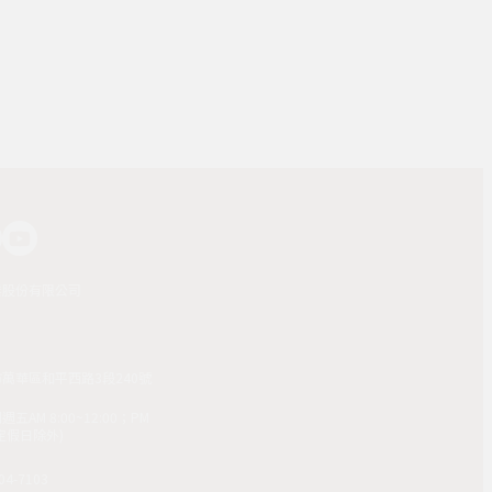
業股份有限公司
市萬華區和平西路3段240號
AM 8:00~12:00；PM
(國定假日除外)
4-7103