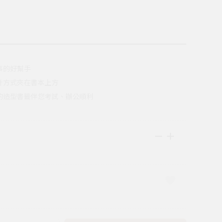
事的好幫手
針方式夾在書本上方
的造型書籤伴您考試、辦公順利