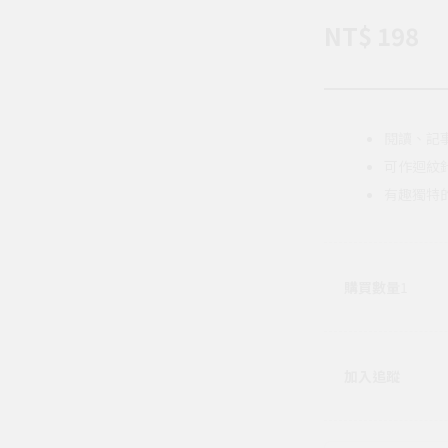
NT$ 198
閱讀、記
可作迴紋
有趣獨特
購買數量
1
加入追蹤