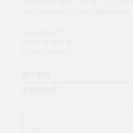
臺灣擁有許多家喻戶曉的節慶，凝聚了親友、村民、聚落的
大節慶系列商品結合傳統民俗文化圖騰，將您最誠摯的祝福
**客製化金屬書籤起訂量200 pcs**
**客製化及大量採購另有優惠**
**任何問題歡迎聯絡我們～**
詳細規格
退換貨說明