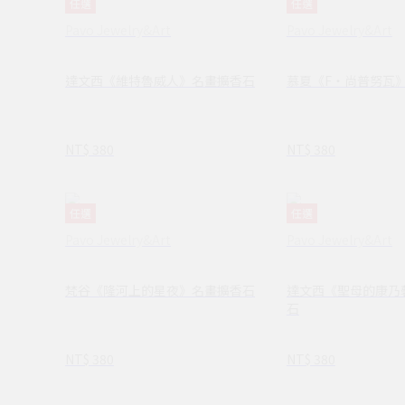
任選
任選
Pavo Jewelry&Art
Pavo Jewelry&Art
達文西《維特魯威人》名畫擴香石
慕夏《F‧尚普努瓦
NT$ 380
NT$ 380
任選
任選
Pavo Jewelry&Art
Pavo Jewelry&Art
梵谷《隆河上的星夜》名畫擴香石
達文西《聖母的康乃
石
NT$ 380
NT$ 380