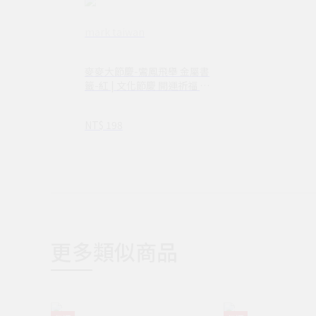
mark taiwan
麥麥大節慶-鸞鳳飛舉 金屬書
籤-紅 | 文化節慶 開運祈福 文
具送禮
NT$ 198
更多類似商品