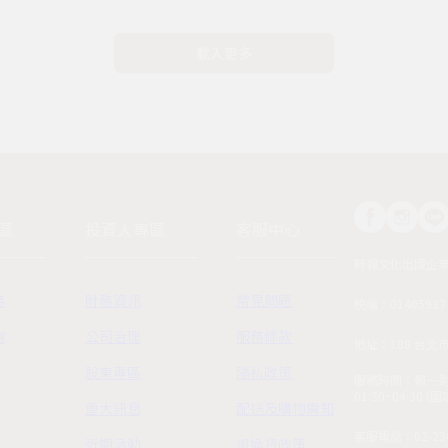
載入更多
區
投資人專區
客服中心
時報文化出版企
務
財務資訊
常見問題
統編：01405937
詢
公司治理
服務條款
地址：108 台北
股東專區
隱私政策
服務時間：週一到週五
01:30~04:30 
重大訊息
配送及購物需知
客服電話：02-230
近期活動
退換貨政策