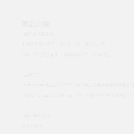
商品介紹
/ 商品說明及故事 /
中國古代百鳥之王，雄鳥為「鸞」雌鳥為「凰」，
赤紅色羽毛高貴優雅，願你鵬途大展、仕途得意。
/ 品牌簡介 /
mark taiwan 創立於2011年，我們致力於將各圖像做
就好比 FB &amp; IG 的 tag 一樣，把臺灣特有的動植
/ 商品系列介紹 /
麥麥大節慶