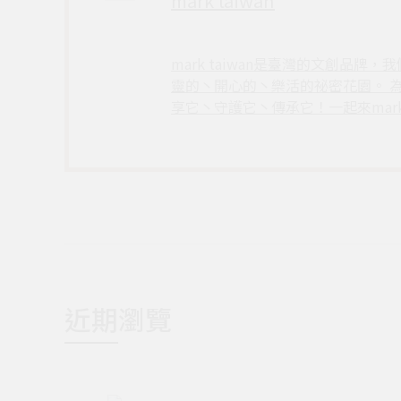
mark taiwan
mark taiwan是臺灣的文創
靈的丶開心的丶樂活的祕密花園。 
享它丶守護它丶傳承它！一起來mark t
近期瀏覽