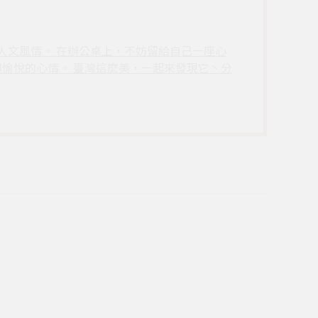
和人文風情。 在辦公桌上，不妨留給自己一座心
愉悅的心情。 臺灣這麼美，一起來發現它丶分