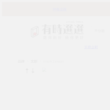
時報出版
不分類
主題企劃
品牌
文創
mark taiwan