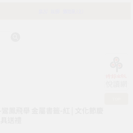
登入
註冊
購物車 ( 0 )
有時書房
TOP
鸞鳳飛舉 金屬書籤-紅 | 文化節慶
文具送禮