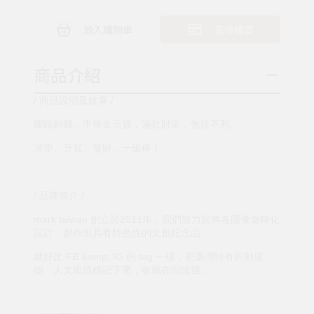
放入購物車
直接購買
商品介紹
/ 商品說明及故事 /
腳踏銅錢，手捧金元寶，滿肚財富，無往不利。
求學、升官、發財，一級棒！
/ 品牌簡介 /
mark taiwan 創立於2011年，我們致力於將各圖像做轉化
設計，創作出具有特色性的文創紀念品，
就好比 FB &amp; IG 的 tag 一樣，把臺灣特有的動植
物、人文風情標記下來，收藏在回憶裡。