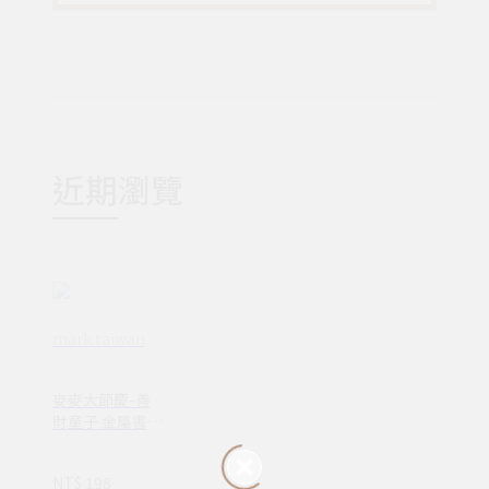
近期瀏覽
mark taiwan
麥麥大節慶-善
財童子 金屬書
籤-金 | 文化節慶
開運祈福 文具送
NT$ 198
禮