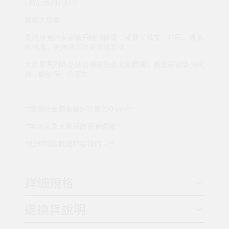
/ 商品系列介紹 /
麥麥大節慶
臺灣擁有許多家喻戶曉的節慶，凝聚了親友、村民、聚落
的情感，更傳承了許多文化意涵，
大節慶系列商品結合傳統民俗文化圖騰，將您最誠摯的祝
福，獻給每一位朋友。
**客製化金屬書籤起訂量200 pcs**
**客製化及大量採購另有優惠**
**任何問題歡迎聯絡我們～**
詳細規格
退換貨說明