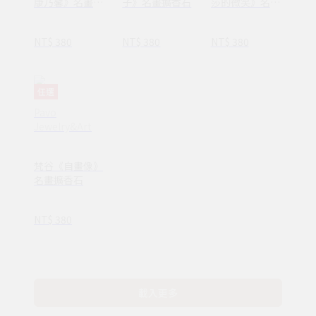
康乃馨》名畫擴
子》名畫擴香石
莎的微笑》名畫
香石
擴香石
NT$ 380
NT$ 380
NT$ 380
任選
Pavo
Jewelry&Art
梵谷《自畫像》
名畫擴香石
NT$ 380
載入更多