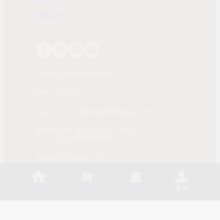
聯繫我們
時報文化出版企業股份有限公司
統編：01405937
地址：108 台北市萬華區和平西路3段240號
服務時間：週一到週五AM 8:00~12:00；PM
01:30~04:30 (國定假日除外)
客服電話：02-2304-7103
© 2025, China Times Publishing Co Ltd. All Rights
Reserved. 版權所有，非經同意請勿作任何形式之轉載使
首頁
購物車
訂單
會員
用