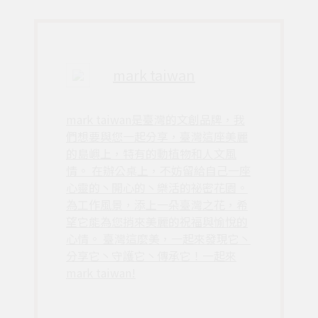
mark taiwan
mark taiwan是臺灣的文創品牌，我
們想要與您一起分享，臺灣這座美麗
的島嶼上，特有的動植物和人文風
情。 在辦公桌上，不妨留給自己一座
心靈的丶開心的丶樂活的祕密花園。
為工作風景，添上一朵臺灣之花，希
望它能為您捎來美麗的祝福與愉悅的
心情。 臺灣這麼美，一起來發現它丶
分享它丶守護它丶傳承它！一起來
mark taiwan!