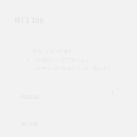
NT$ 198
閱讀、記事的好幫手
可作迴紋針方式夾在書本上方
有趣獨特的造型書籤伴您考試、辦公順利
購買數量
1
加入追蹤