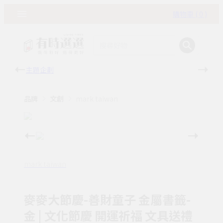
購物車 ( 0 )
主題企劃
有時
品牌
文創
mark taiwan
mark taiwan
麥麥大節慶-善財童子 金屬書籤-
金 | 文化節慶 開運祈福 文具送禮