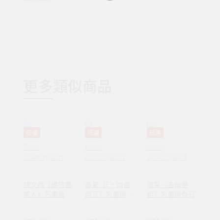
更多類似商品
任選
任選
任選
Pavo
Pavo
Pavo
Jewelry&Art
Jewelry&Art
Jewelry&Art
達文西《維特魯
慕夏《F‧尚普
慕夏《吉絲夢
威人》名畫擴香
努瓦》名畫擴香
妲》名畫擴香石
石
石