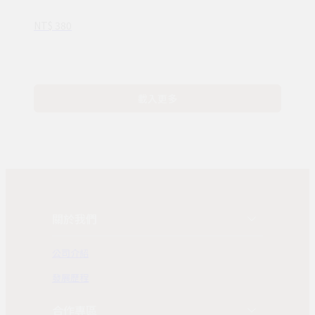
NT$ 380
載入更多
關於我們
公司介紹
發展歷程
合作專區