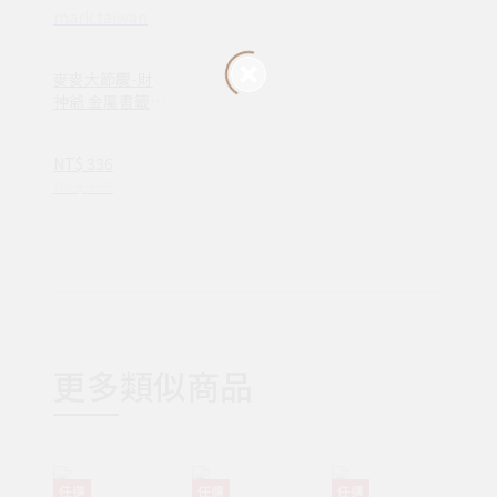
mark taiwan
麥麥大節慶-財
神爺 金屬書籤-
金 2件組 | 文化
節慶 開運祈福
NT$ 336
文具送禮
NT$ 366
更多類似商品
任選
任選
任選