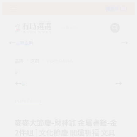
購物車 ( 0 )
主題企劃
有時
品牌
文創
mark taiwan
mark taiwan
麥麥大節慶-財神爺 金屬書籤-金
2件組 | 文化節慶 開運祈福 文具