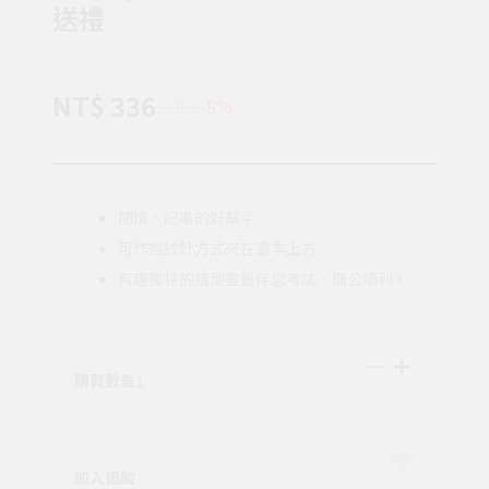
送禮
NT$ 336
$ 366
-8%
閱讀、記事的好幫手
可作迴紋針方式夾在書本上方
有趣獨特的造型書籤伴您考試、辦公順利。
購買數量
1
加入追蹤