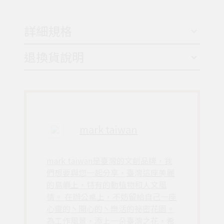
詳細規格
退換貨說明
mark taiwan
mark taiwan是臺灣的文創品牌，我
們想要與您一起分享，臺灣這座美麗
的島嶼上，特有的動植物和人文風
情。 在辦公桌上，不妨留給自己一座
心靈的丶開心的丶樂活的祕密花園。
為工作風景，添上一朵臺灣之花，希