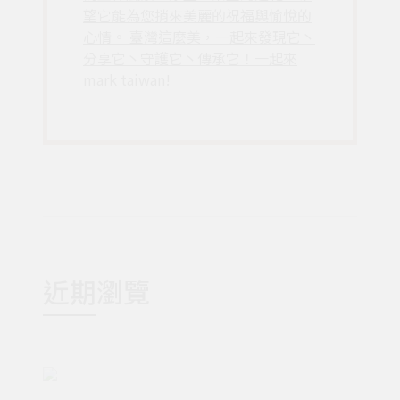
望它能為您捎來美麗的祝福與愉悅的
心情。 臺灣這麼美，一起來發現它丶
分享它丶守護它丶傳承它！一起來
mark taiwan!
近期瀏覽