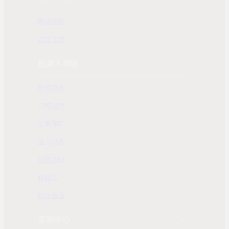
團購業務
合作洽詢
投資人專區
財務資訊
公司治理
股東專區
重大訊息
近期活動
聯絡人
ESG 專區
客服中心