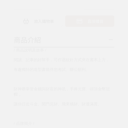
放入購物車
直接購買
商品介紹
/ 商品說明及故事 /
閱讀、記事的好幫手，可作迴紋針方式夾在書本上方，
有趣獨特的造型書籤伴您考試、辦公順利。
財神爺掌管金錢與財富的神祇，手捧元寶、頭頂金幣冠
帽，
讓你日近斗金、開門見財、飛來橫財、財運滿貫。
/ 品牌簡介 /