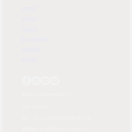
常見問題
服務條款
隱私政策
配送及購物需知
退換貨政策
聯繫我們
時報文化出版企業股份有限公司
統編：01405937
地址：108 台北市萬華區和平西路3段240號
服務時間：週一到週五AM 8:00~12:00；PM