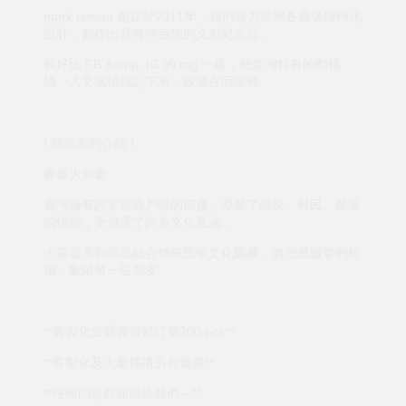
mark taiwan 創立於2011年，我們致力於將各圖像做轉化
設計，創作出具有特色性的文創紀念品，
就好比 FB &amp; IG 的 tag 一樣，把臺灣特有的動植
物、人文風情標記下來，收藏在回憶裡。
/ 商品系列介紹 /
麥麥大節慶
臺灣擁有許多家喻戶曉的節慶，凝聚了親友、村民、聚落
的情感，更傳承了許多文化意涵，
大節慶系列商品結合傳統民俗文化圖騰，將您最誠摯的祝
福，獻給每一位朋友。
**客製化金屬書籤起訂量200 pcs**
**客製化及大量採購另有優惠**
**任何問題歡迎聯絡我們～**