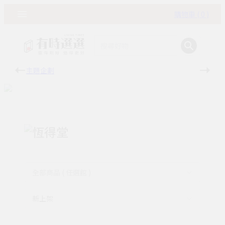
購物車 ( 0 )
主題企劃
有時
恆得堂
全部商品 ( 任選館 )
新上架