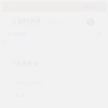
購物車 ( 0 )
主題企劃
有時
禾青香堂
全部商品 ( 任選館 )
新上架