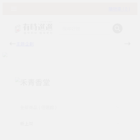
購物車 ( 0 )
主題企劃
有時
禾青香堂
全部商品 ( 任選館 )
新上架